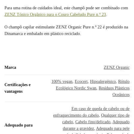
Para uma rotina de cuidados ideal, este champô pode ser combinado com
ZENZ Tónico Orgânico para o Couro Cabeludo Pure n.º 23
.
O champô capilar estimulante ZENZ Organic Pure n.º 22 é produzido na
Dinamarca e embalado em plástico reciclado.
Marca
ZENZ Organic
100% vegan
,
Ecocert
,
Hipoalergénico
,
Rótulo
Certificações e
Ecológico Nordic Swan
,
Resíduos Plásticos
vantagens
Oceânicos
Em caso de queda de cabelo ou de
enfraquecimento do cabelo
,
Qualquer tipo de
cabelo
,
Cabelo fino/delicado
,
Adequado
Adequado para
durante a gravidez
,
Adequado para pele