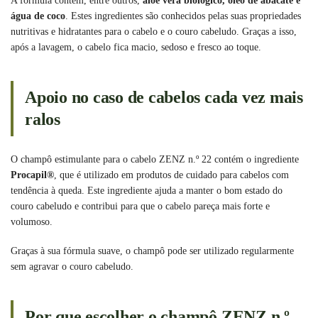
A fórmula contém, entre outros,
aloé vera biológico, óleo de abacate e
água de coco
. Estes ingredientes são conhecidos pelas suas propriedades
nutritivas e hidratantes para o cabelo e o couro cabeludo. Graças a isso,
após a lavagem, o cabelo fica macio, sedoso e fresco ao toque.
Apoio no caso de cabelos cada vez mais
ralos
O champô estimulante para o cabelo ZENZ n.º 22 contém o ingrediente
Procapil®
, que é utilizado em produtos de cuidado para cabelos com
tendência à queda. Este ingrediente ajuda a manter o bom estado do
couro cabeludo e contribui para que o cabelo pareça mais forte e
volumoso.
Graças à sua fórmula suave, o champô pode ser utilizado regularmente
sem agravar o couro cabeludo.
Por que escolher o champô ZENZ n.º