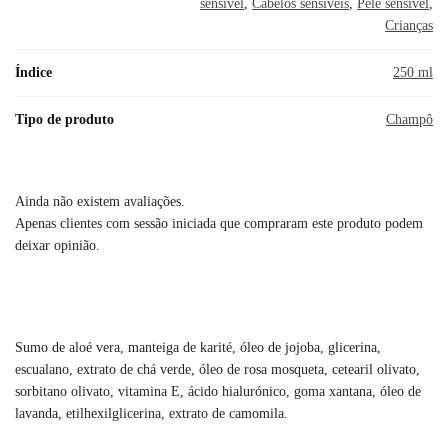
sensível
,
Cabelos sensíveis
,
Pele sensível
,
Crianças
Índice
250 ml
Tipo de produto
Champô
Ainda não existem avaliações.
Apenas clientes com sessão iniciada que compraram este produto podem
deixar opinião.
Sumo de aloé vera, manteiga de karité, óleo de jojoba, glicerina,
escualano, extrato de chá verde, óleo de rosa mosqueta, cetearil olivato,
sorbitano olivato, vitamina E, ácido hialurónico, goma xantana, óleo de
lavanda, etilhexilglicerina, extrato de camomila.