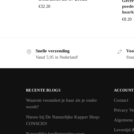
Gecer
poede
€
32.20
haark
€
8.20
Snelle verzending
Voo
Vanaf 5,95 in Nederland!
Stuu
RECENTE BLOGS
ACCOUNT
Waarom verandert je haar als je ouder
Contact
wordt?
Privacy Ve
Nieuw bij De Natuurlijke Kapper Shop:
Algemene
CONSCIO!
Levertijd 
Natuurlijke krullenroutine voor