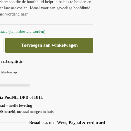
shampoo die de hoofdhuid helpt in balans te houden en
ler laat aanvoelen. Ideaal voor een gevoelige hoofdhuid
ner wordend haar.
rraad (kan nabesteld worden)
Toevoegen aan winkelwagen
 verlanglijstje
rtikelen op
via PostNL, DPD of DHL
ad = snelle levering
0 besteld, meestal morgen in huis.
Betaal o.a. met Wero, Paypal & creditcard