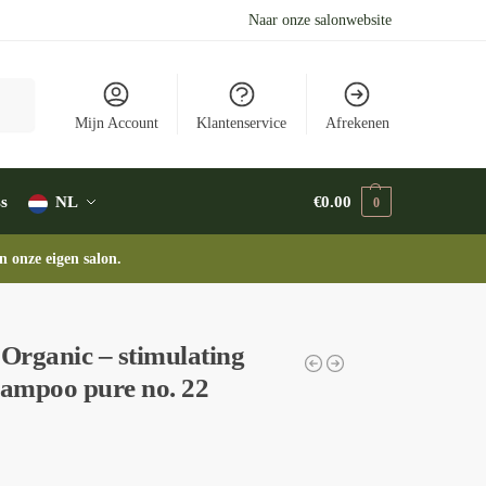
Naar onze salonwebsite
eken
Mijn Account
Klantenservice
Afrekenen
s
NL
€
0.00
0
n onze eigen salon.
rganic – stimulating
hampoo pure no. 22