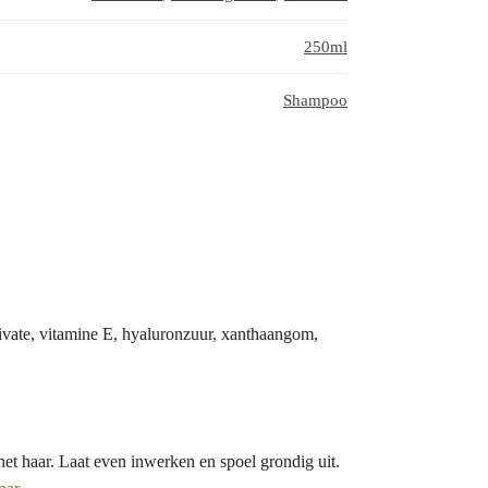
250ml
Shampoo
 olivate, vitamine E, hyaluronzuur, xanthaangom,
et haar. Laat even inwerken en spoel grondig uit.