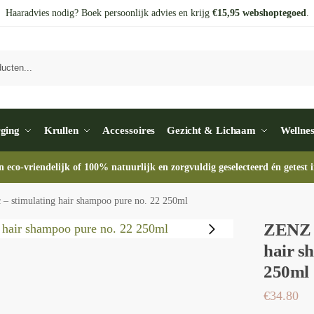
Haaradvies nodig? Boek persoonlijk advies en krijg
€15,95 webshoptegoed
.
Zo
ging
Krullen
Accessoires
Gezicht & Lichaam
Wellnes
n eco-vriendelijk of 100% natuurlijk en zorgvuldig geselecteerd én getest i
– stimulating hair shampoo pure no. 22 250ml
ZENZ O
hair s
250ml
€
34.80