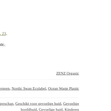
. 23
.
tic.
ZENZ Organic
ergeen
,
Nordic Swan Ecolabel
,
Ocean Waste Plastic
ngerschap
,
Geschikt voor gevoelige huid
,
Gevoelige
hoofdhuid
,
Gevoelige huid
,
Kinderen