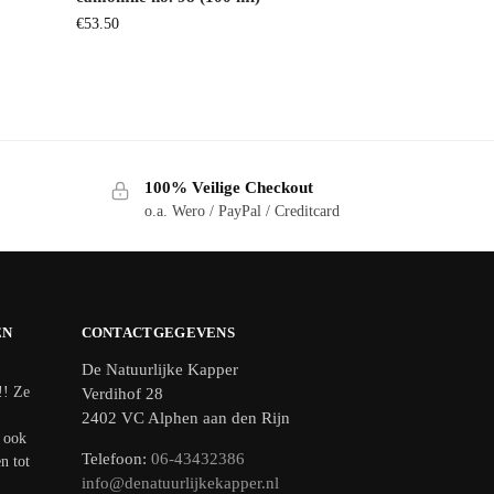
€
53.50
100% Veilige Checkout
o.a. Wero / PayPal / Creditcard
EN
CONTACTGEGEVENS
De Natuurlijke Kapper
!! Ze
Verdihof 28
2402 VC Alphen aan den Rijn
t ook
Telefoon:
06-43432386
n tot
info@denatuurlijkekapper.nl