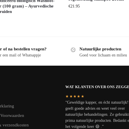
tificeerd biologisch Wasnoot-
r (100 gram) – Ayurvedische
€
21.95
ruiden
r of na bestellen vragen?
Natuurlijke producten
r een mail of Whatsappje
Goed voor lichaam en milieu
WAT KLANTEN OVER ONS ZEGG
★★★★★
“Geweldige kapper, en écht natuurlijk!
rklaring
geeft goede advies en weet veel over
natuurlijke behandelingen. Ze gebruik
 Voorwaarden
prima natuurlijke producten. Bedankt e
& verzendkosten
het volgende keer 😄 .”