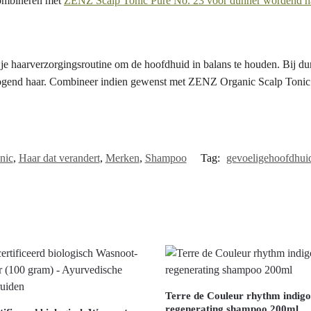
combineren met
ZENZ Scalp Tonic Pure No. 23 voor dunner wordend h
je haarverzorgingsroutine om de hoofdhuid in balans te houden. Bij d
 ogend haar. Combineer indien gewenst met ZENZ Organic Scalp Tonic
nic
,
Haar dat verandert
,
Merken
,
Shampoo
Tag:
gevoeligehoofdhui
Terre de Couleur rhythm indig
regenerating shampoo 200ml