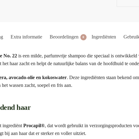
ng
Extra informatie
Beoordelingen
Ingrediënten
Gebrui
0
e No. 22
is een milde, parfumvrije shampoo die speciaal is ontwikkeld
 het haar zacht en helpt de natuurlijke balans van de hoofdhuid te onde
vera, avocado-olie en kokoswater
. Deze ingrediënten staan bekend o
 het wassen zacht, soepel en fris aan.
rdend haar
 ingrediënt
Procapil®
, dat wordt gebruikt in verzorgingsproducten vo
bij aan haar dat er sterker en voller uitziet.