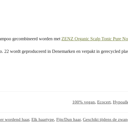
shampoo gecombineerd worden met
ZENZ Organic Scalp Tonic Pure No
 22 wordt geproduceerd in Denemarken en verpakt in gerecycled plas
100% vegan
,
Ecocert
,
Hypoall
ner wordend haar
,
Elk haartype
,
Fijn/Dun haar
,
Geschikt tijdens de zwa