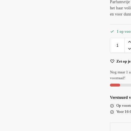
Parfumvrije 
het haar vol
en voor dun
1 op voo
Zet op je
Nog maar 1 a
voorraad!
Verstuurd 
Op voorra
Voor 16:0