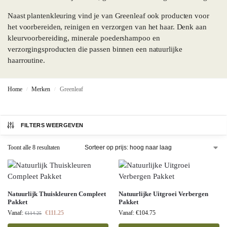
Naast plantenkleuring vind je van Greenleaf ook producten voor
het voorbereiden, reinigen en verzorgen van het haar. Denk aan
kleurvoorbereiding, minerale poedershampoo en
verzorgingsproducten die passen binnen een natuurlijke
haarroutine.
Home
Merken
Greenleaf
/
/
FILTERS WEERGEVEN
Toont alle 8 resultaten
Natuurlijk Thuiskleuren Compleet
Natuurlijke Uitgroei Verbergen
Pakket
Pakket
Vanaf:
€
111.25
Vanaf:
€
104.75
€
114.25