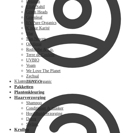
Denman
Eliah Sahil
Green Heads
Greenleaf
It’s Pure Organics
K pour Karité
Mae
Mas Newen
Odylique
Rodolphe & Co.
Terre de Couleur
UVBIO
Voam
We Love The Planet
Zechsal
Klantenservice
ZENZ Organic
Pakketten
Plantenkleuring
Haarverzorging
Shampoo
Conditioner & masker
Hoofdhuidverzorging
Detox
Styling
Krullen