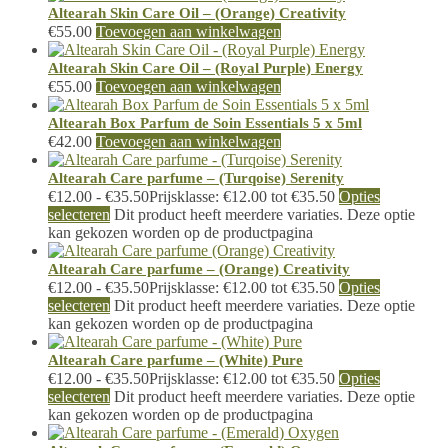
Altearah Skin Care Oil – (Orange) Creativity
€
55.00
Toevoegen aan winkelwagen
Altearah Skin Care Oil – (Royal Purple) Energy
€
55.00
Toevoegen aan winkelwagen
Altearah Box Parfum de Soin Essentials 5 x 5ml
€
42.00
Toevoegen aan winkelwagen
Altearah Care parfume – (Turqoise) Serenity
€
12.00
-
€
35.50
Prijsklasse: €12.00 tot €35.50
Opties
selecteren
Dit product heeft meerdere variaties. Deze optie
kan gekozen worden op de productpagina
Altearah Care parfume – (Orange) Creativity
€
12.00
-
€
35.50
Prijsklasse: €12.00 tot €35.50
Opties
selecteren
Dit product heeft meerdere variaties. Deze optie
kan gekozen worden op de productpagina
Altearah Care parfume – (White) Pure
€
12.00
-
€
35.50
Prijsklasse: €12.00 tot €35.50
Opties
selecteren
Dit product heeft meerdere variaties. Deze optie
kan gekozen worden op de productpagina