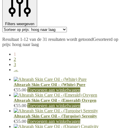
Filters weergeven
Resultaat 1-12 van de 31 resultaten wordt getoond
Gesorteerd op
prijs: hoog naar laag
1
2
3
→
Altearah Skin Care Oil – (White) Pure
€
55.00
Toevoegen aan winkelwagen
Altearah Skin Care Oil – (Emerald) Oxygen
€
55.00
Toevoegen aan winkelwagen
Altearah Skin Care Oil – (Turqoise) Serenity
€
55.00
Toevoegen aan winkelwagen