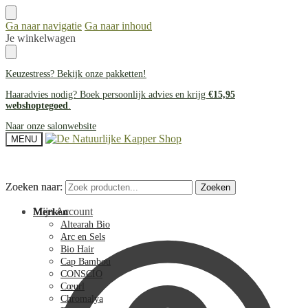
Ga naar navigatie
Ga naar inhoud
Je winkelwagen
Keuzestress? Bekijk onze
pakketten
!
Haaradvies nodig? Boek persoonlijk advies en krijg
€15,95
webshoptegoed
.
Naar onze salonwebsite
MENU
Zoeken naar:
Zoeken naar:
Zoeken
Zoeken
Mijn Account
Merken
Altearah Bio
Arc en Sels
Bio Hair
Cap Bambou
CONSCIO
Cœurl
Chromalya