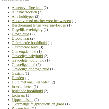
Acnegevoelige huid
(2)
Alle haarsoorten
(2)
Alle huidtypes
(2)
Als zuiverend masker vóór het wassen
(1)
Bescherming tegen weersinvloeden
(1)
Dagelijkse reiniging
(2)
Droge huid
(7)
Droog haar
(2)
Geïrriteerde hoofdhuid
(1)
Geïrriteerde huid
(3)
Gemengde huid
(1)
Gevoelige babyhuid
(2)
Gevoelige hoofdhuid
(1)
Gevoelige huid
(5)
Gevoelige of droge huid
(1)
Gezicht
(1)
Handen
(1)
Huid met onzuiverheden
(2)
Insectenbeten
(1)
Jeukende hoofdhuid
(2)
Lichaam
(1)
Lippenbalsem
(2)
Overmatige talgproductie en glans
(1)
Rijpere huid
(1)