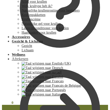
Alles voor krullen
Welk krultype heb ik?
Natuurlijke krullenroutine voor beginners
Krullenpakketten
Krullencrème
Natuurlijke gel voor krullen
Leave-in conditioner voor krullen
Haarmasker voor krullen
Accessoires
Gezicht & Lichaam
Gezicht
Lichaam
Wellness
Afrekenen
€
0.00
0