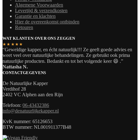
Algemene Voorwaarden
Levertijd & verzendkosten
Garantie en klachten
Hier de overeenkomst ontbinden
Retouren
WAT KLANTEN OVER ONS ZEGGEN
★★★★★
“Geweldige kapper, en écht natuurlijk!!! Ze geeft goede advies en
weet veel over natuurlijke behandelingen. Ze gebruikt ook prima
natuurlijke producten. Bedankt en tot het volgende keer 😄 .”
Nattasha N.
CONTACTGEGEVENS
De Natuurlijke Kapper
Verdihof 28
2402 VC Alphen aan den Rijn
Telefoon:
06-43432386
info@denatuurlijkekapper.nl
KvK nummer: 65126653
BTW nummer: NL001911377B48