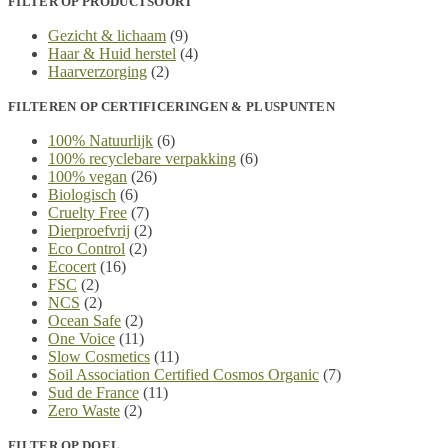
FILTER OP PRODUCTSOORT
Gezicht & lichaam
(9)
Haar & Huid herstel
(4)
Haarverzorging
(2)
FILTEREN OP CERTIFICERINGEN & PLUSPUNTEN
100% Natuurlijk
(6)
100% recyclebare verpakking
(6)
100% vegan
(26)
Biologisch
(6)
Cruelty Free
(7)
Dierproefvrij
(2)
Eco Control
(2)
Ecocert
(16)
FSC
(2)
NCS
(2)
Ocean Safe
(2)
One Voice
(11)
Slow Cosmetics
(11)
Soil Association Certified Cosmos Organic
(7)
Sud de France
(11)
Zero Waste
(2)
FILTER OP DOEL