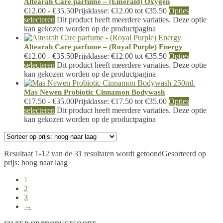
Altearah Care parfume – (Emerald) Oxygen
€
12.00
-
€
35.50
Prijsklasse: €12.00 tot €35.50
Opties
selecteren
Dit product heeft meerdere variaties. Deze optie
kan gekozen worden op de productpagina
Altearah Care parfume – (Royal Purple) Energy
€
12.00
-
€
35.50
Prijsklasse: €12.00 tot €35.50
Opties
selecteren
Dit product heeft meerdere variaties. Deze optie
kan gekozen worden op de productpagina
Mas Newen Probiotic Cinnamon Bodywash
€
17.50
-
€
35.00
Prijsklasse: €17.50 tot €35.00
Opties
selecteren
Dit product heeft meerdere variaties. Deze optie
kan gekozen worden op de productpagina
Resultaat 1-12 van de 31 resultaten wordt getoond
Gesorteerd op
prijs: hoog naar laag
1
2
3
→