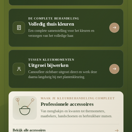
DE COMPLETE BEHANDELING
Volledig thuis kleuren
Een complete samenstelling voor het kleuren en
verzorgen van het volledige haar.
TUSSEN KLEURMOMENTEN
Uitgroei bijwerken
Camoufleer zichtbare uitgroei direct en werk deze
daarna langdurig bij met plantenkleuring.
MAAK JE KLEURBEHANDELING COMPLEET
Professionele accessoires
Van mengbakjes en kwasten tot thermometers,
maatbekers, handschoenen en herbruikbare mutsen.
Bekijk alle accessoires