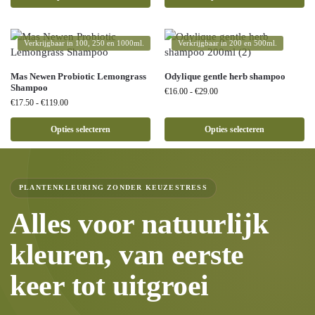
Verkrijgbaar in 100, 250 en 1000ml.
Verkrijgbaar in 200 en 500ml.
Mas Newen Probiotic Lemongrass
Odylique gentle herb shampoo
Shampoo
€
16.00
-
€
29.00
€
17.50
-
€
119.00
Opties selecteren
Opties selecteren
PLANTENKLEURING ZONDER KEUZESTRESS
Alles voor natuurlijk
kleuren, van eerste
keer tot uitgroei