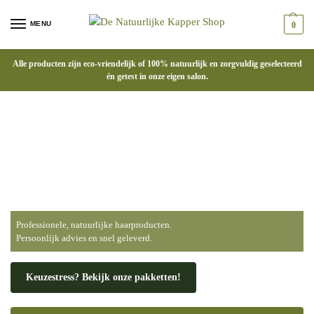
MENU
0
Alle producten zijn eco-vriendelijk of 100% natuurlijk en zorgvuldig geselecteerd
én getest in onze eigen salon.
Natuurlijke
haarverzorging die écht
werkt
Professionele, natuurlijke haarproducten.
Persoonlijk advies en snel geleverd.
Keuzestress? Bekijk onze pakketten!