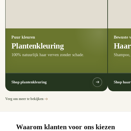
Puur kleuren
Bewuste v
Plantenkleuring
Haar
100% natuurlijk haar verven zonder schade.
Shampoo, 
Shop plantenkleuring
Shop haar
Veeg om meer te bekijken
Waarom klanten voor ons kiezen