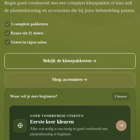
Begin goed voorbereid met een compleet kleurpakket of kies zelf
de plantenkleuring en accessoires die bij jouw behandeling passen.
3 complete pakketten
Keuze uit 11 tinten
Getest in eigen salon
Bekijk de kleurpakketten
Shop accessoires
Waar wil je mee beginnen?
3 keuzes
GOED VOORBEREID STARTEN
Eerste keer kleuren
Alles wat nodig is om rustig en goed voorbereid met
plantenkleuring te beginnen.