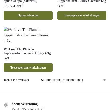
Spiritual Spa (ook refill)
Lippenbalsem – Silky Coconut 4.9g
€
29.95
-
€
59.90
€
4.95
Opties selecteren
Toevoegen aan winkelwagen
We Love The Planet –
Lippenbalsem – Sweet Honey 4.9g
€
4.95
Toevoegen aan winkelwagen
Toont alle 3 resultaten
Snelle verzending
Vanaf 5,95 in Nederland!