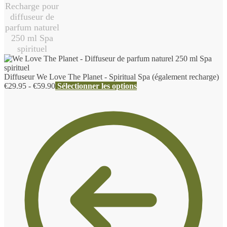
Diffuseur We Love The Planet - Spiritual Spa (également recharge)
Gamme
€
29.95
-
€
59.90
Sélectionner les options
de
prix
:
€29.95
à
€59.90