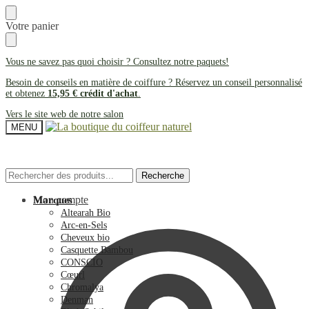
Passer
Passer
Votre panier
à
au
la
contenu
navigation
Vous ne savez pas quoi choisir ? Consultez notre
paquets
!
Besoin de conseils en matière de coiffure ? Réservez un conseil personnalisé
et obtenez
15,95 € crédit d'achat
.
Vers le site web de notre salon
MENU
Recherche
Recherche
Recherche
Recherche
pour :
pour :
Mon compte
Marques
Altearah Bio
Arc-en-Sels
Cheveux bio
Casquette Bambou
CONSCIO
Cœurl
Chromalya
Denman