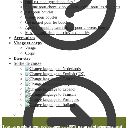
Quel est mon type de boucles ?
Routine pour cheveux bouclés naturels : pour les débutants
Kits pour boucles
Crème pour boucles
Gel naturel pour les boucles
Après-shampoing sans rinçage pour cheveux bouclés
Masque capillaire pour cheveux bouclés
Accessoires
Visage et corps
Visage
Corps
Bien-être
Sortie de caisse
€
0.00
0
Tous les produits sont écologiques ou 100% naturels et soigneusement