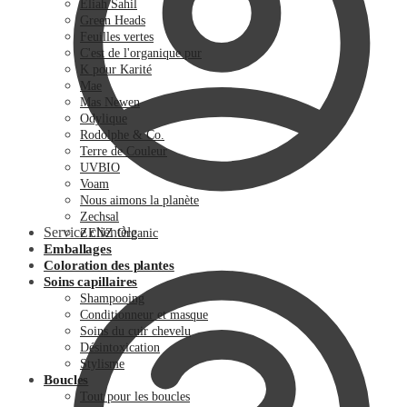
Eliah Sahil
Green Heads
Feuilles vertes
C'est de l'organique pur
K pour Karité
Mae
Mas Newen
Odylique
Rodolphe & Co.
Terre de Couleur
UVBIO
Voam
Nous aimons la planète
Zechsal
Service clientèle
ZENZ Organic
Emballages
Coloration des plantes
Soins capillaires
Shampooing
Conditionneur et masque
Soins du cuir chevelu
Désintoxication
Stylisme
Boucles
Tout pour les boucles