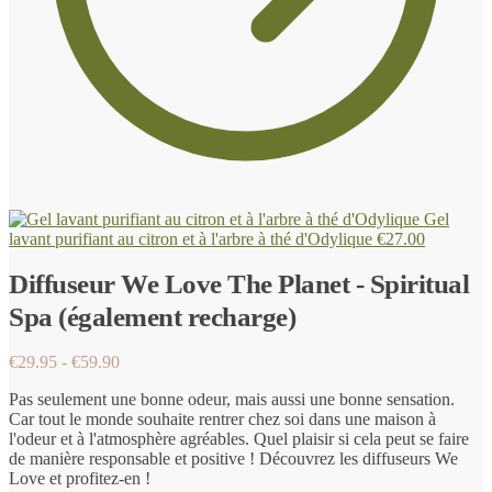
Gel
lavant purifiant au citron et à l'arbre à thé d'Odylique
€
27.00
Diffuseur We Love The Planet - Spiritual
Spa (également recharge)
Gamme
€
29.95
-
€
59.90
de
Pas seulement une bonne odeur, mais aussi une bonne sensation.
prix
Car tout le monde souhaite rentrer chez soi dans une maison à
:
l'odeur et à l'atmosphère agréables. Quel plaisir si cela peut se faire
€29.95
de manière responsable et positive ! Découvrez les diffuseurs We
à
Love et profitez-en !
€59.90