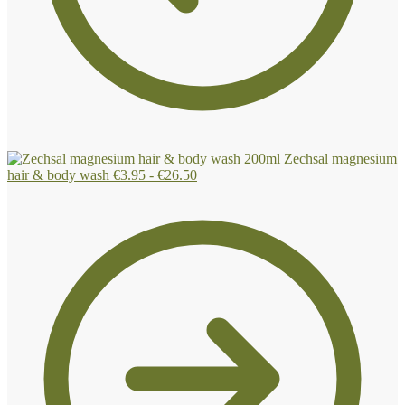
Zechsal magnesium
Gamme
hair & body wash
€
3.95
-
€
26.50
de
prix
:
€3.95
à
€26.50