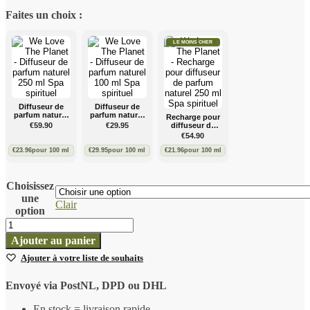
Faites un choix :
LE MOINS CHER
Diffuseur de
Diffuseur de
parfum naturel
parfum naturel
Recharge pour
250 ml Spa
100 ml Spa
€
59.90
€
29.95
diffuseur de
spirituel
spirituel
parfum naturel
€
54.90
250 ml Spa
spirituel
€
23.96
pour 100 ml
€
29.95
pour 100 ml
€
21.96
pour 100 ml
Choisissez
une
Clair
option
Quantité
We
Ajouter au panier
Love
Ajouter à votre liste de souhaits
The
Planet
Diffuser
Envoyé via PostNL, DPD ou DHL
–
En stock = livraison rapide