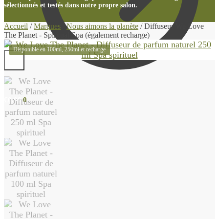
sélectionnés et testés dans notre propre salon.
Accueil
/
Marques
/
Nous aimons la planète
/
Diffuseur We Love
The Planet - Spiritual Spa (également recharge)
Disponible en 100ml, 250ml et recharge
€
0.00
0