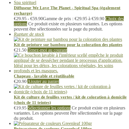
Diffuseur We Love The Planet - Spiritual Spa (également
recharge)
€
29.95
-
€
59.90
Gamme de prix : €29.95 à €59.90
Choix des
options
Ce produit existe en plusieurs variantes. Les options
peuvent être sélectionnées sur la page du produit.
Rupture de stock
Kit de peinture sur bambou pour la coloration des plantes
€
21.50
Tenez-moi au courant
Chapeau - lavable et réutilisable
€
20.90
Ajouter au panier
Kit de culture de feuilles vertes / kit de coloration à domicile
(choix de 11 teintes)
€
19.95
Sélectionner les options
Ce produit existe en plusieurs
variantes. Les options peuvent être sélectionnées sur la page
du produit.
Préparateur de couleurs Greenleaf 100gr