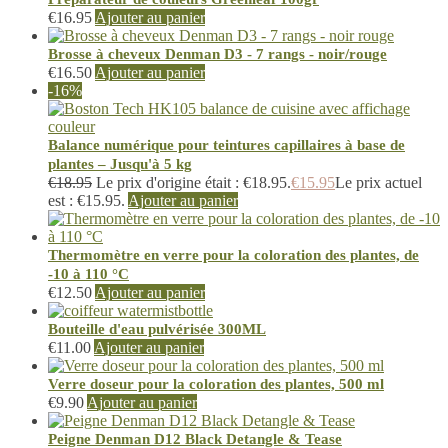
€
16.95
Ajouter au panier
Brosse à cheveux Denman D3 - 7 rangs - noir/rouge
€
16.50
Ajouter au panier
-16%
Balance numérique pour teintures capillaires à base de
plantes – Jusqu'à 5 kg
€
18.95
Le prix d'origine était : €18.95.
€
15.95
Le prix actuel
est : €15.95.
Ajouter au panier
Thermomètre en verre pour la coloration des plantes, de
-10 à 110 °C
€
12.50
Ajouter au panier
Bouteille d'eau pulvérisée 300ML
€
11.00
Ajouter au panier
Verre doseur pour la coloration des plantes, 500 ml
€
9.90
Ajouter au panier
Peigne Denman D12 Black Detangle & Tease