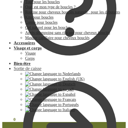
Tout pour les boucles
Quel est mon type de boucles ?
Routine pour cheveux bouclés naturels : pour les débutants
Kits pour boucles
Crème pour boucles
Gel naturel pour les boucles
Après-shampoing sans rinçage pour cheveux bouclés
Masque capillaire pour cheveux bouclés
Accessoires
Visage et corps
Visage
Corps
Bien-être
Sortie de caisse
€
0.00
0