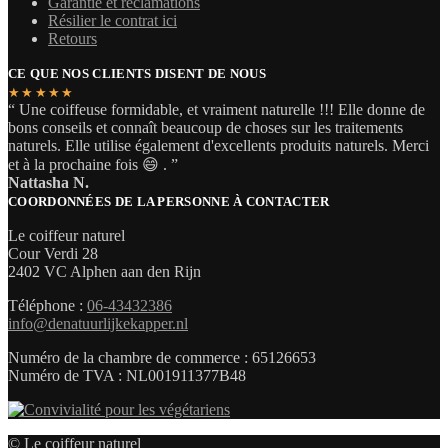
Garantie et réclamations
Résilier le contrat ici
Retours
CE QUE NOS CLIENTS DISENT DE NOUS
★★★★★
“ Une coiffeuse formidable, et vraiment naturelle !!! Elle donne de
bons conseils et connaît beaucoup de choses sur les traitements
naturels. Elle utilise également d'excellents produits naturels. Merci
et à la prochaine fois 😄 . ”
Nattasha N.
COORDONNÉES DE LA PERSONNE À CONTACTER
Le coiffeur naturel
Cour Verdi 28
2402 VC Alphen aan den Rijn
Téléphone :
06-43432386
info@denatuurlijkekapper.nl
Numéro de la chambre de commerce : 65126653
Numéro de TVA : NL001911377B48
© Le coiffeur naturel