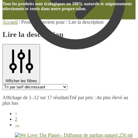
Tous les produits sont écologiques ou 100% naturels et soigneusement
sélectionnés et testés dans notre propre salon.
Accueil
/
Produit Convient pour
/
Lire la description
Lire la description
€
0.00
0
Afficher les filtres
Affichage de 1–12 sur 17 résultats
Trié par prix : du plus élevé au
plus bas
1
2
→