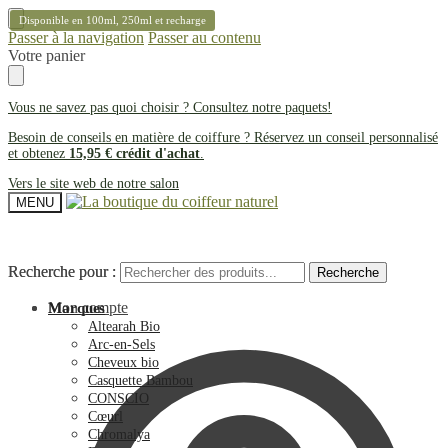
Disponible en 100ml, 250ml et recharge
Passer à la navigation
Passer au contenu
Votre panier
Vous ne savez pas quoi choisir ? Consultez notre
paquets
!
Besoin de conseils en matière de coiffure ? Réservez un conseil personnalisé
et obtenez
15,95 € crédit d'achat
.
Vers le site web de notre salon
MENU
Recherche pour :
Recherche pour :
Recherche
Recherche
Mon compte
Marques
Altearah Bio
Arc-en-Sels
Cheveux bio
Casquette Bambou
CONSCIO
Cœurl
Chromalya