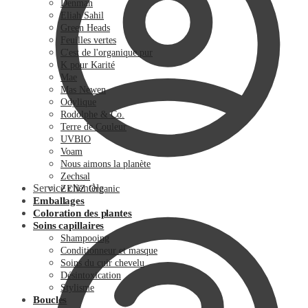
Denman
Eliah Sahil
Green Heads
Feuilles vertes
C'est de l'organique pur
K pour Karité
Mae
Mas Newen
Odylique
Rodolphe & Co.
Terre de Couleur
UVBIO
Voam
Nous aimons la planète
Zechsal
Service clientèle
ZENZ Organic
Emballages
Coloration des plantes
Soins capillaires
Shampooing
Conditionneur et masque
Soins du cuir chevelu
Désintoxication
Stylisme
Boucles