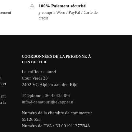
100% Paiement sécurisé
nnement
y compris Wero / PayPal / Carte de
crédit
COORDONNÉES DE LA PERSONNE À
CONTACTER
Le coiffeur naturel
t
Cour Verdi 28
s et
2402 VC Alphen aan den Rijn
Téléphone :
06-43432386
ment
info@denatuurlijkekapper.nl
à la
Numéro de la chambre de commerce :
65126653
Numéro de TVA : NL001911377B48