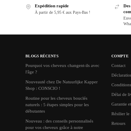
Expédition rapide
Des 
com
À partir de 5,95 € aux Pays-Bas !
Envo
Wha
BLOGS RÉCENTS
COMPTE
Pourquoi vos cheveux changent-ils avec
Contact
l'âge ?
Déclaratio
Nouveauté chez De Natuurlijke Kapper
Conditions
Shop : CONSCIO !
Délai de li
Routine pour les cheveux bouclés
Garantie e
naturels : 5 étapes simples pour les
débutantes
Résilier le 
Nouveau : des conseils personnalisés
Retours
pour vos cheveux grâce à notre