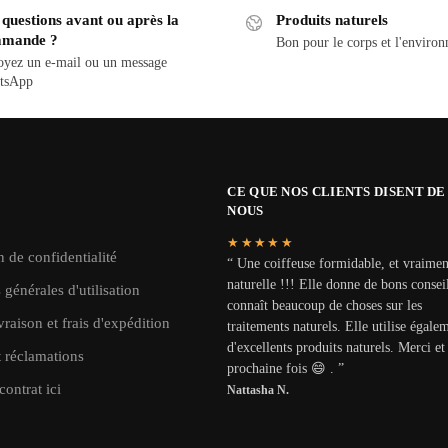
questions avant ou après la
Produits naturels
mande ?
Bon pour le corps et l'enviro
yez un e-mail ou un message
tsApp
CE QUE NOS CLIENTS DISENT DE
NOUS
★★★★★
n de confidentialité
“ Une coiffeuse formidable, et vraimen
naturelle !!! Elle donne de bons conseil
 générales d'utilisation
connaît beaucoup de choses sur les
vraison et frais d'expédition
traitements naturels. Elle utilise égale
d'excellents produits naturels. Merci et 
t réclamations
prochaine fois 😄 . ”
contrat ici
Nattasha N.