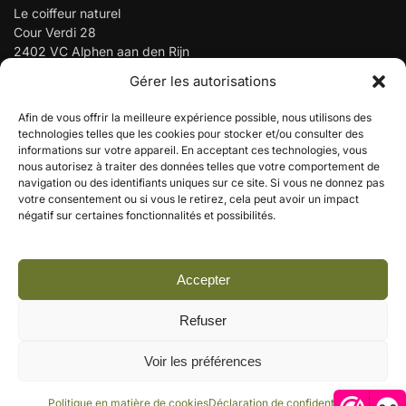
Le coiffeur naturel
Cour Verdi 28
2402 VC Alphen aan den Rijn
Gérer les autorisations
Téléphone :
06-43432386
info@denatuurlijkekapper.nl
Afin de vous offrir la meilleure expérience possible, nous utilisons des
Numéro de la chambre de commerce : 65126653
technologies telles que les cookies pour stocker et/ou consulter des
informations sur votre appareil. En acceptant ces technologies, vous
Numéro de TVA : NL001911377B48
nous autorisez à traiter des données telles que votre comportement de
navigation ou des identifiants uniques sur ce site. Si vous ne donnez pas
votre consentement ou si vous le retirez, cela peut avoir un impact
négatif sur certaines fonctionnalités et possibilités.
Let op: Tijdens de vakantieperiode verzenden wij
© Le coiffeur naturel
webshopbestellingen uitsluitend op zaterdag.
Construit par Milcraft
Bestellingen die op zaterdag na 12.00 uur worden
Accepter
geplaatst, worden de daaropvolgende zaterdag
verzonden. Deze aangepaste verzendplanning geldt tot
Refuser
en met 16 augustus.
Bestellen blijft gewoon mogelijk. Vragen en overige
Voir les préférences
correspondentie beantwoorden wij vanaf 17 augustus
L'évaluation de www.denatuurlijkekapper.nl à
weer.
WebshopKeur Critiques
is 9.9/10 gebaseerd op 15
Ignorer
Politique en matière de cookies
Déclaration de confidentialité