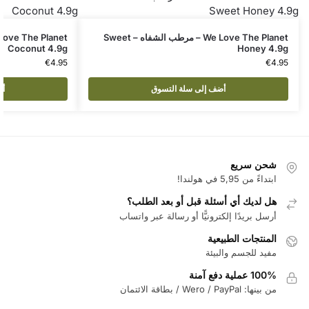
We Love The Planet – مرطب الشفاه – Sweet
Coconut 4.9g
Honey 4.9g
€
4.95
€
4.95
أضف إلى سلة التسوق
أض
شحن سريع
ابتداءً من 5,95 في هولندا!
هل لديك أي أسئلة قبل أو بعد الطلب؟
أرسل بريدًا إلكترونيًّا أو رسالة عبر واتساب
المنتجات الطبيعية
مفيد للجسم والبيئة
100% عملية دفع آمنة
من بينها: Wero / PayPal / بطاقة الائتمان