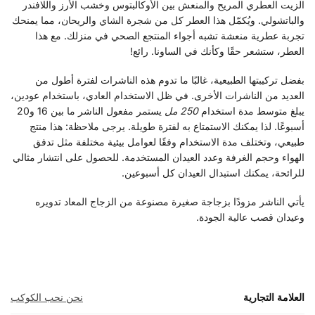
الزيت العطري المريح والمنعش بين الأوكالبتوس وخشب الأرز واللافندر
والباتشولي. ويُكمّل هذا العطر كل من شجرة الشاي والريحان، مما يمنحك
تجربة عطرية منعشة تشبه أجواء المنتجع الصحي في منزلك. مع هذا
العطر، ستشعر حقًا وكأنك في الساونا. رائع!
بفضل تركيبتها الطبيعية، غالبًا ما تدوم هذه الناشرات لفترة أطول من
العديد من الناشرات الأخرى. في ظل الاستخدام العادي، باستخدام عودين،
يبلغ متوسط مدة استخدام
250 مل
يستمر مفعول الناشر ما بين 16 و20
أسبوعًا. لذا يمكنك الاستمتاع به لفترة طويلة. يرجى ملاحظة: هذا منتج
طبيعي، وتختلف مدة الاستخدام وفقًا لعوامل بيئية مختلفة مثل تدفق
الهواء وحجم الغرفة وعدد العيدان المستخدمة. للحصول على انتشار مثالي
للرائحة، يمكنك استبدال العيدان كل أسبوعين.
يأتي الناشر مزودًا بزجاجة صغيرة مصنوعة من الزجاج المعاد تدويره
وعيدان قصب عالية الجودة.
العلامة التجارية
نحن نحب الكوكب