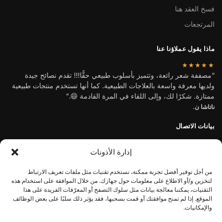
فسخ العقد هنا
المرتجعات
ماذا يقول عملاؤنا عنا
★★★★★
“مصففة شعر رائعة، وتتميز بأسلوب طبيعي حقًّا!!! تقدم نصائح جيدة
ولديها معرفة واسعة بالعلاجات الطبيعية. كما أنها تستخدم منتجات طبيعية
ممتازة. شكرًا لك، وإلى اللقاء في المرة القادمة 😄.”
ناتاشا ن.
بيانات الاتصال
صالون تصفيف الشعر الطبيعي
إدارة الأذونات
فيرديهوف 28
2402 VC ألفن آن دن راين
من أجل توفير أفضل تجربة ممكنة، نستخدم تقنيات مثل ملفات تعريف الارتباط
الهاتف:
06-43432386
لتخزين و/أو الاطلاع على معلومات حول جهازك. من خلال الموافقة على استخدام هذه
التقنيات، يمكننا معالجة بيانات مثل سلوك التصفح أو المعرّفات الفريدة على هذا
info@denatuurlijkekapper.nl
الموقع. إذا لم تمنح موافقتك أو قمت بسحبها، فقد يؤثر ذلك سلبًا على بعض الوظائف
والإمكانيات.
رقم التسجيل في غرفة التجارة: 65126653
Let op: Tijdens de vakantieperiode verzenden wij
رقم ضريبة القيمة المضافة: NL001911377B48