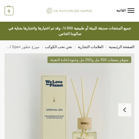
القائمة
0
جميع المنتجات صديقة للبيئة أو طبيعية 100%، وقد تم اختيارها واختبارها بعناية في
صالوننا الخاص.
الصفحة الرئيسية
العلامات التجارية
نحن نحب الكوكب
موزع عطور «We Love The Planet» – Spiritual Spa (متوفر أيضًا في عبوة إعادة التعبئة)
/
/
/
متوفر بسعات 100 مل و250 مل وعبوة إعادة التعبئة