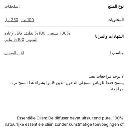
نوع المنتج
الملحقات
المحتويات
100 مل
,
250 مل
100% طبيعي
,
100% تغليف قابل لإعادة
الشهادات والمزايا
التدوير
,
100% نباتي
مناسب لـ
اقرأ الوصف
لا توجد مراجعات بعد.
يسمح فقط للزبائن مسجلي الدخول الذين قاموا بشراء هذا المنتج ترك
مراجعة.
100% Essentiële Oliën: De diffuser bevat uitsluitend pure,
natuurlijke essentiële oliën zonder kunstmatige toevoegingen of