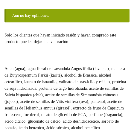
Aún no hay opiniones.
Solo los clientes que hayan iniciado sesión y hayan comprado este
producto pueden dejar una valoración.
Aqua (agua), agua floral de Lavandula Angustifolia (lavanda), manteca
de Butyrospermum Parkii (karité), alcohol de Brassica, alcohol
cetearílico, laurato de isoamilo, valinato de brassicilo y esilato, proteína
de soja hidrolizada, proteína de trigo hidrolizada, aceite de semillas de
Salvia hispanica (chía), aceite de semillas de Simmondsia chinensis
(jojoba), aceite de semillas de Vitis vinifera (uva), pantenol, aceite de
semillas de Helianthus annuus (girasol), extracto de fruto de Capsicum
frutescens, tocoferol, oleato de glicerilo de PCA, perfume (fragancia),
ácido cítrico, gluconato de calcio, ácido deshidroacético, sorbato de
potasio, ácido benzoico, ácido sórbico, alcohol bencílico.