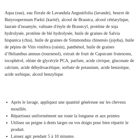
Aqua (eau), eau florale de Lavandula Angustifolia (lavande), beurre de
Butyrospermum Parkii (karité), alcool de Brassica, alcool cétéarylique,
laurate d'isoamyle, valinate d'ésyle de Brassicyl, protéine de soja
hydrolysée, protéine de blé hydrolysée, huile de graines de Salvia
hispanica (chia), huile de graines de Simmondsia chinensis (jojoba), huile
de pépins de Vitis vinifera (raisin), panthénol, huile de graines
d’Helianthus annuus (tournesol), extrait de fruit de Capsicum frutescens,
tocophérol, oléate de glycéryle PCA, parfum, acide citrique, gluconate de
calcium, acide déhydroacétique, sorbate de potassium, acide benzoïque,
acide sorbique, alcool benzylique.
Après le lavage, appliquez une quantité généreuse sur les cheveux
mouillés.
Répartissez uniformément sur toute la longueur et aux pointes.
Utilisez un peigne à dents larges ou vos doigts pour bien répartir le
produit.
Laissez agir pendant 5 à 10 minutes.