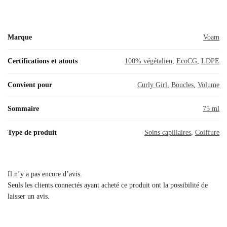
Marque
Voam
Certifications et atouts
100% végétalien
,
EcoCG
,
LDPE
Convient pour
Curly Girl
,
Boucles
,
Volume
Sommaire
75 ml
Type de produit
Soins capillaires
,
Coiffure
Il n’y a pas encore d’avis.
Seuls les clients connectés ayant acheté ce produit ont la possibilité de
laisser un avis.