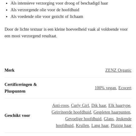
Als intensieve verzorging voor droog of beschadigd haar
Als verzorgende olie voor de hoofdhuid
Als voedende olie voor gezicht of lichaam
Door de lichte textuur is een kleine hoeveelheid vaak al voldoende voor
een mooi verzorgend resultaat.
Merk
ZENZ Organic
Certificeringen &
100% vegan
,
Ecocert
Pluspunten
Anti-roos
,
Curly Girl
,
Dik haar
,
Elk haartype
,
Geïrriteerde hoofdhuid
,
Gespleten haarpunten
,
Geschikt voor
Gevoelige hoofdhuid
,
Glans
,
Jeukende
hoofdhuid
,
Krullen
,
Lang haar
,
Pluizig haar