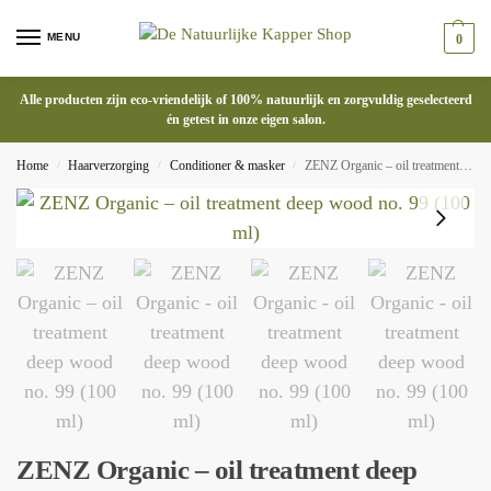
MENU
0
Alle producten zijn eco-vriendelijk of 100% natuurlijk en zorgvuldig geselecteerd
én getest in onze eigen salon.
Home
Haarverzorging
Conditioner & masker
ZENZ Organic – oil treatment deep wood no. 99 (100 ml)
/
/
/
ZENZ Organic – oil treatment deep