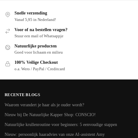
Snelle verzending
Vanaf 5,95 in Nederland!
Voor of na bestellen vragen?
Stuur een mail of Whatsappje
Natuurlijke producten
Goed voor lichaam en milieu
100% Veilige Checkout
o.a. Wero / PayPal / Creditcard
RECENTE BLOGS
Waarom verandert je haar als je ouder wordt?
Nieuw bij De Natuurlijke Kapper Shop: CONSCIO!
Natuurlijke krullenroutine voor beginners: 5 eenvoudige stappen
Nieuw: persoonlijk haaradvies van onze AI-assistent Amy