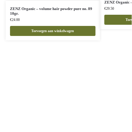
ZENZ Organic – s
ZENZ Organic – volume hair powder pure no. 89
€
29.50
10gr.
€
24.00
Toe
Toevoegen aan winkelwagen