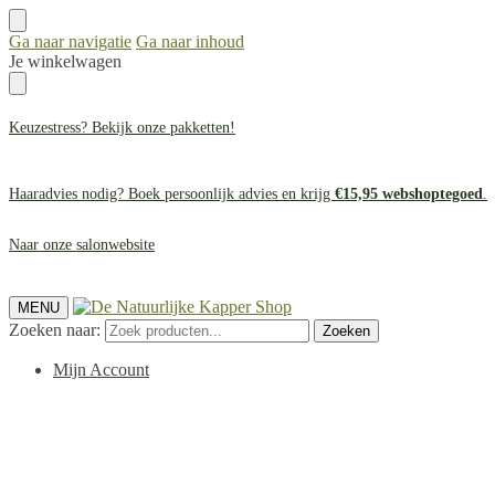
Ga naar navigatie
Ga naar inhoud
Je winkelwagen
Keuzestress? Bekijk onze
pakketten
!
Haaradvies nodig? Boek persoonlijk advies en krijg
€15,95 webshoptegoed
.
Naar onze salonwebsite
MENU
Zoeken naar:
Zoeken
Mijn Account