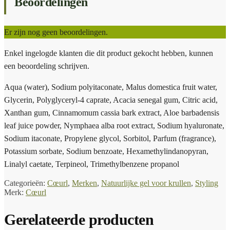
Beoordelingen
Er zijn nog geen beoordelingen.
Enkel ingelogde klanten die dit product gekocht hebben, kunnen
een beoordeling schrijven.
Aqua (water), Sodium polyitaconate, Malus domestica fruit water,
Glycerin, Polyglyceryl-4 caprate, Acacia senegal gum, Citric acid,
Xanthan gum, Cinnamomum cassia bark extract, Aloe barbadensis
leaf juice powder, Nymphaea alba root extract, Sodium hyaluronate,
Sodium itaconate, Propylene glycol, Sorbitol, Parfum (fragrance),
Potassium sorbate, Sodium benzoate, Hexamethylindanopyran,
Linalyl caetate, Terpineol, Trimethylbenzene propanol
Categorieën:
Cœurl
,
Merken
,
Natuurlijke gel voor krullen
,
Styling
Merk:
Cœurl
Gerelateerde producten