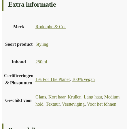
Extra informatie
Merk
Rodolphe & Co.
Soort product
Styling
Inhoud
250ml
Certificeringen
1% For The Planet
,
100% vegan
& Pluspunten
Glans
,
Kort haar
,
Krullen
,
Lang haar
,
Medium
Geschikt voor
hold
,
Textuur
,
Versteviging
,
Voor het föhnen