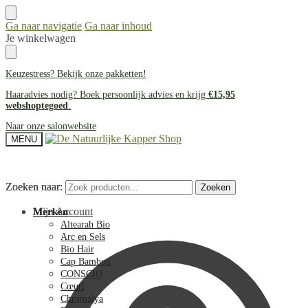
Ga naar navigatie
Ga naar inhoud
Je winkelwagen
Keuzestress? Bekijk onze
pakketten
!
Haaradvies nodig? Boek persoonlijk advies en krijg
€15,95
webshoptegoed
.
Naar onze salonwebsite
MENU
Zoeken naar:
Zoeken naar:
Zoeken
Zoeken
Mijn Account
Merken
Altearah Bio
Arc en Sels
Bio Hair
Cap Bambou
CONSCIO
Cœurl
Chromalya