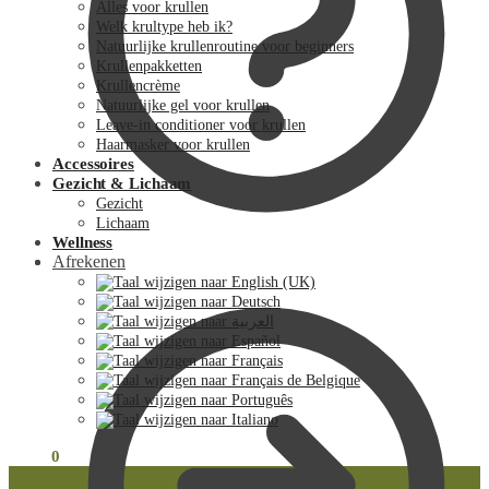
Alles voor krullen
Welk krultype heb ik?
Natuurlijke krullenroutine voor beginners
Krullenpakketten
Krullencrème
Natuurlijke gel voor krullen
Leave-in conditioner voor krullen
Haarmasker voor krullen
Accessoires
Gezicht & Lichaam
Gezicht
Lichaam
Wellness
Afrekenen
€
0.00
0