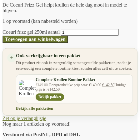
De Coeurl Frizz Gel helpt krullen de hele dag mooi in model te
blijven.
1 op voorraad (kan nabesteld worden)
Coeurl frizz gel 250ml aantal
Toevoegen aan winkelwagen
Ook verkrijgbaar in een pakket
+
Dit product zit ook in zorgvuldig samengestelde pakketten, zodat je
eenvoudig een complete routine kiest zonder alles zelf uit te zoeken.
Complete Krullen Routine Pakket
€
149.00
Oorspronkelijke prijs was: €149.00.
€
142.50
Huidige
prijs is: €142.50.
Bekijk pakket
Bekijk alle pakketten
Zet op je verlanglijstje
Nog maar 1 artikelen op voorraad!
Verstuurd via PostNL, DPD of DHL