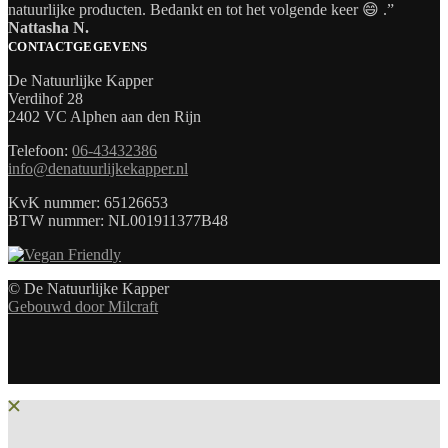
natuurlijke producten. Bedankt en tot het volgende keer 😄 .”
Nattasha N.
CONTACTGEGEVENS
De Natuurlijke Kapper
Verdihof 28
2402 VC Alphen aan den Rijn
Telefoon:
06-43432386
info@denatuurlijkekapper.nl
KvK nummer: 65126653
BTW nummer: NL001911377B48
© De Natuurlijke Kapper
Gebouwd door Milcraft