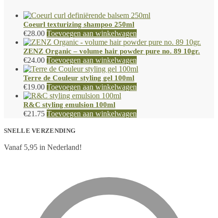
Coeurl texturizing shampoo 250ml
€
28.00
Toevoegen aan winkelwagen
ZENZ Organic – volume hair powder pure no. 89 10gr.
€
24.00
Toevoegen aan winkelwagen
Terre de Couleur styling gel 100ml
€
19.00
Toevoegen aan winkelwagen
R&C styling emulsion 100ml
€
21.75
Toevoegen aan winkelwagen
SNELLE VERZENDING
Vanaf 5,95 in Nederland!