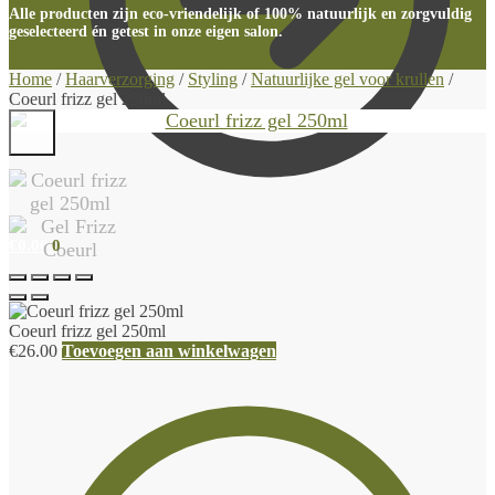
Alle producten zijn eco-vriendelijk of 100% natuurlijk en zorgvuldig
geselecteerd én getest in onze eigen salon.
Home
/
Haarverzorging
/
Styling
/
Natuurlijke gel voor krullen
/
Coeurl frizz gel 250ml
€
0.00
0
Coeurl frizz gel 250ml
€
26.00
Toevoegen aan winkelwagen