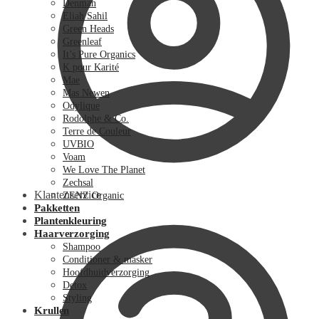
Denman
Eliah Sahil
Green Heads
Greenleaf
It’s Pure Organics
K pour Karité
Mae
Mas Newen
Odylique
Rodolphe & Co.
Terre de Couleur
UVBIO
Voam
We Love The Planet
Zechsal
Klantenservice
ZENZ Organic
Pakketten
Plantenkleuring
Haarverzorging
Shampoo
Conditioner & masker
Hoofdhuidverzorging
Detox
Styling
Krullen