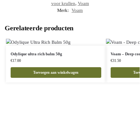
voor krullen
,
Voam
Merk:
Voam
Gerelateerde producten
Odylique ultra rich balm 50g
Voam – Deep con
€
17.00
€
31.50
Toevoegen aan winkelwagen
Toe