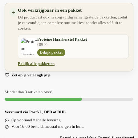
Ook verkrijgbaar in een pakket
+
Dit product zit ook in zorgvuldig samengestelde pakketten, zodat
je eenvoudig een complete routine kiest zonder alles zelf uit te
zoeken.
Proteïne Haarherstel Pakket
€
89.95
Bekijk pakket
Bekijk alle pakketten
Zet op je verlanglijstje
Minder dan 3 artikelen over!
Verstuurd via PostNL, DPD of DHL
Op voorraad = snelle levering
Voor 16:00 besteld, meestal morgen in huis.
Betaal o.a. met Wero, Paypal & creditcard