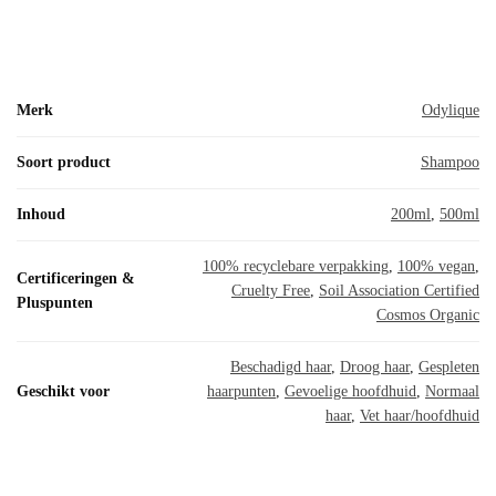
Merk
Odylique
Soort product
Shampoo
Inhoud
200ml
,
500ml
100% recyclebare verpakking
,
100% vegan
,
Certificeringen &
Cruelty Free
,
Soil Association Certified
Pluspunten
Cosmos Organic
Beschadigd haar
,
Droog haar
,
Gespleten
Geschikt voor
haarpunten
,
Gevoelige hoofdhuid
,
Normaal
haar
,
Vet haar/hoofdhuid