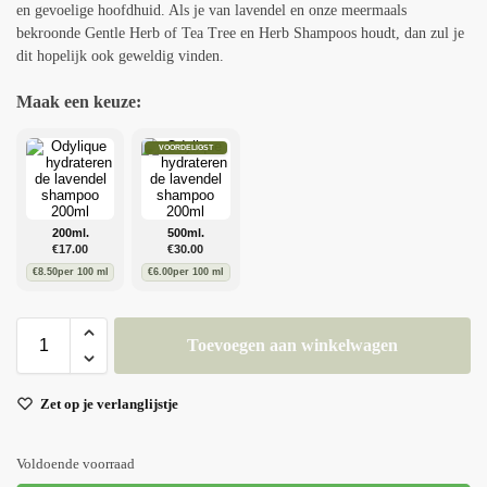
en gevoelige hoofdhuid. Als je van lavendel en onze meermaals
bekroonde Gentle Herb of Tea Tree en Herb Shampoos houdt, dan zul je
dit hopelijk ook geweldig vinden.
Maak een keuze:
VOORDELIGST
200ml.
500ml.
€
17.00
€
30.00
€
8.50
per 100 ml
€
6.00
per 100 ml
Toevoegen aan winkelwagen
Zet op je verlanglijstje
Voldoende voorraad