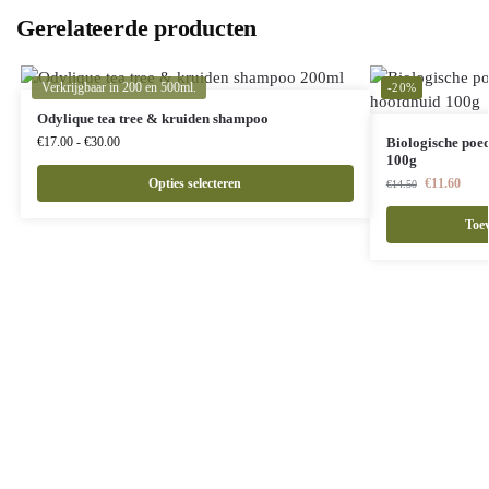
Gerelateerde producten
Verkrijgbaar in 200 en 500ml.
-20%
Odylique tea tree & kruiden shampoo
€
17.00
-
€
30.00
Biologische poe
100g
Opties selecteren
€
11.60
€
14.50
Toe