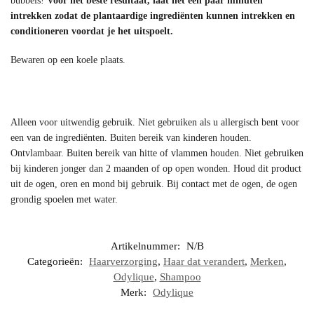
bubbels!
Voor het beste resultaat, laat het een paar minuten
intrekken zodat de plantaardige ingrediënten kunnen intrekken en
conditioneren voordat je het uitspoelt.
Bewaren op een koele plaats.
Alleen voor uitwendig gebruik. Niet gebruiken als u allergisch bent voor
een van de ingrediënten. Buiten bereik van kinderen houden.
Ontvlambaar. Buiten bereik van hitte of vlammen houden. Niet gebruiken
bij kinderen jonger dan 2 maanden of op open wonden. Houd dit product
uit de ogen, oren en mond bij gebruik. Bij contact met de ogen, de ogen
grondig spoelen met water.
Artikelnummer:
N/B
Categorieën:
Haarverzorging
,
Haar dat verandert
,
Merken
,
Odylique
,
Shampoo
Merk:
Odylique