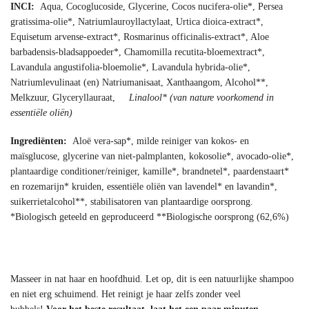
INCI:
Aqua, Cocoglucoside, Glycerine, Cocos nucifera-olie*, Persea
gratissima-olie*, Natriumlauroyllactylaat, Urtica dioica-extract*,
Equisetum arvense-extract*, Rosmarinus officinalis-extract*, Aloe
barbadensis-bladsappoeder*, Chamomilla recutita-bloemextract*,
Lavandula angustifolia-bloemolie*, Lavandula hybrida-olie*,
Natriumlevulinaat (en) Natriumanisaat, Xanthaangom, Alcohol**,
Melkzuur, Glyceryllauraat,
Linalool* (van nature voorkomend in
essentiële oliën)
Ingrediënten:
Aloë vera-sap*, milde reiniger van kokos- en
maïsglucose, glycerine van niet-palmplanten, kokosolie*, avocado-olie*,
plantaardige conditioner/reiniger, kamille*, brandnetel*, paardenstaart*
en rozemarijn* kruiden, essentiële oliën van lavendel* en lavandin*,
suikerrietalcohol**, stabilisatoren van plantaardige oorsprong.
*Biologisch geteeld en geproduceerd **Biologische oorsprong (62,6%)
Masseer in nat haar en hoofdhuid. Let op, dit is een natuurlijke shampoo
en niet erg schuimend. Het reinigt je haar zelfs zonder veel