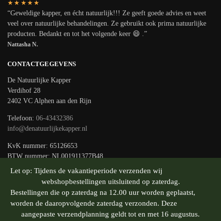
★★★★★
“Geweldige kapper, en écht natuurlijk!!! Ze geeft goede advies en weet
veel over natuurlijke behandelingen. Ze gebruikt ook prima natuurlijke
producten. Bedankt en tot het volgende keer 😄 .”
Nattasha N.
CONTACTGEGEVENS
De Natuurlijke Kapper
Verdihof 28
2402 VC Alphen aan den Rijn
Telefoon:
06-43432386
info@denatuurlijkekapper.nl
KvK nummer: 65126653
BTW nummer: NL001911377B48
Let op: Tijdens de vakantieperiode verzenden wij
webshopbestellingen uitsluitend op zaterdag.
Bestellingen die op zaterdag na 12.00 uur worden geplaatst,
© De Natuurlijke Kapper
worden de daaropvolgende zaterdag verzonden. Deze
Gebouwd door Milcraft
aangepaste verzendplanning geldt tot en met 16 augustus.