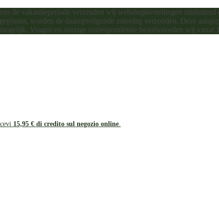
dens de vakantieperiode verzenden wij webshopbestellingen uitsluitend 
 geplaatst, worden de daaropvolgende zaterdag verzonden. Deze aangepa
 mogelijk. Vragen en overige correspondentie beantwoorden wij vanaf 
icevi
15,95 € di credito sul negozio online
.