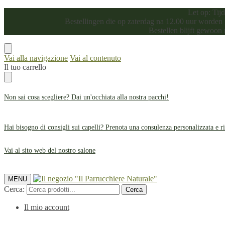
Let op: Tij
Bestellingen die op zaterdag na 12.00 uur worden
Bestellen blijft gewoon
Vai alla navigazione
Vai al contenuto
Il tuo carrello
Non sai cosa scegliere? Dai un'occhiata alla nostra
pacchi
!
Hai bisogno di consigli sui capelli? Prenota una consulenza personalizzata e r
Vai al sito web del nostro salone
MENU
Cerca:
Cerca
Il mio account