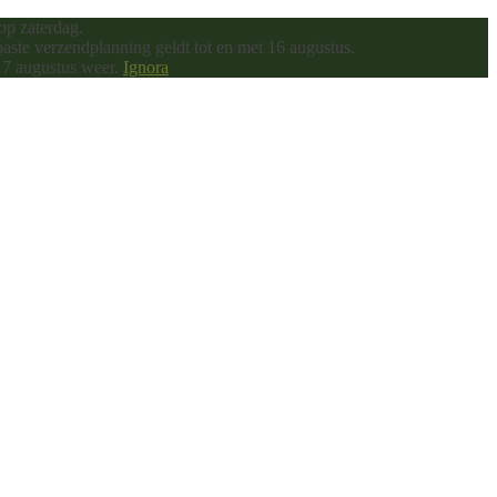
op zaterdag.
ste verzendplanning geldt tot en met 16 augustus.
17 augustus weer.
Ignora