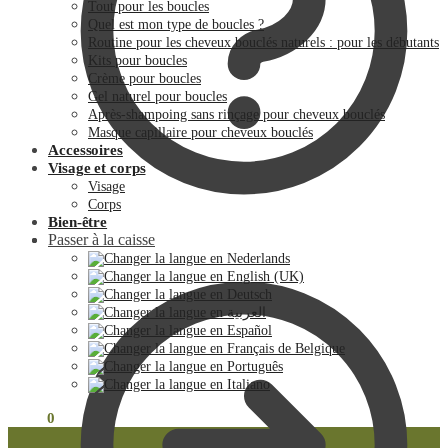
Tout pour les boucles
Quel est mon type de boucles ?
Routine pour les cheveux bouclés naturels : pour les débutants
Kits pour boucles
Crème pour boucles
Gel naturel pour boucles
Après-shampoing sans rinçage pour cheveux bouclés
Masque capillaire pour cheveux bouclés
Accessoires
Visage et corps
Visage
Corps
Bien-être
Passer à la caisse
€
0.00
0