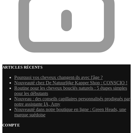
ARTICLES RÉCENTS
Pourquoi vos cheveux changent-ils avec l'âge ?
Nouveauté chez De Natuurlijke Kapper Shop : CONSCIO !
Routine pour les cheveux bouclés naturels : 5 étapes simples
pour les débutants
Nouveau : des conseils capillaires personnalisés prodigués par
notre assistante IA, Amy
Nouveauté dans notre boutique en ligne : Green Heads, une
marque suédoise
COMPTE