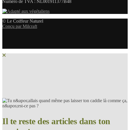
Numéro de TVA : NL001911377B48
© Le Coiffeur Naturel
Conçu par Milcraft
Il te reste des articles dans ton