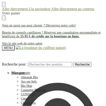
Aller directement à la navigation
Aller directement au contenu
Votre panier
Vous ne savez pas quoi choisir ? Découvrez notre
colis
!
Besoin de conseils capillaires ? Réservez une consultation personnalisée et
bénéficiez de
15,95 € de crédit sur la boutique en ligne
.
Vers le site web de notre salon
MENU
Recherche pour :
Recherche pour :
Recherche
Recherche
Mon compte
Marques
Altearah Bio
Arc-en-Sels
Bio Hair
Casquette Bambou
CONSCIO
Cœurl
Chromalya