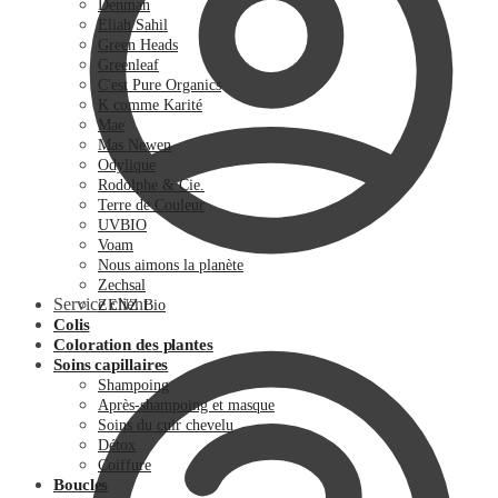
Denman
Eliah Sahil
Green Heads
Greenleaf
C'est Pure Organics
K comme Karité
Mae
Mas Newen
Odylique
Rodolphe & Cie.
Terre de Couleur
UVBIO
Voam
Nous aimons la planète
Zechsal
Service client
ZENZ Bio
Colis
Coloration des plantes
Soins capillaires
Shampoing
Après-shampoing et masque
Soins du cuir chevelu
Détox
Coiffure
Boucles