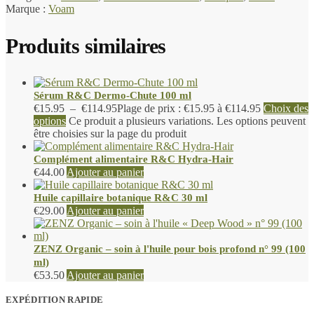
Marque :
Voam
Produits similaires
Sérum R&C Dermo-Chute 100 ml
€
15.95
–
€
114.95
Plage de prix : €15.95 à €114.95
Choix des
options
Ce produit a plusieurs variations. Les options peuvent
être choisies sur la page du produit
Complément alimentaire R&C Hydra-Hair
€
44.00
Ajouter au panier
Huile capillaire botanique R&C 30 ml
€
29.00
Ajouter au panier
ZENZ Organic – soin à l'huile pour bois profond n° 99 (100
ml)
€
53.50
Ajouter au panier
EXPÉDITION RAPIDE