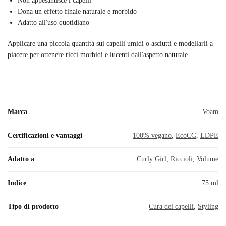
Non appesantisce i capelli
Dona un effetto finale naturale e morbido
Adatto all'uso quotidiano
Applicare una piccola quantità sui capelli umidi o asciutti e modellarli a
piacere per ottenere ricci morbidi e lucenti dall'aspetto naturale.
Marca
Voam
Certificazioni e vantaggi
100% vegano
,
EcoCG
,
LDPE
Adatto a
Curly Girl
,
Riccioli
,
Volume
Indice
75 ml
Tipo di prodotto
Cura dei capelli
,
Styling