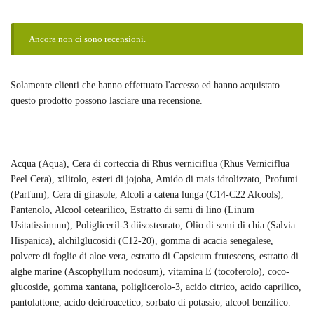
Ancora non ci sono recensioni.
Solamente clienti che hanno effettuato l'accesso ed hanno acquistato
questo prodotto possono lasciare una recensione.
Acqua (Aqua), Cera di corteccia di Rhus verniciflua (Rhus Verniciflua
Peel Cera), xilitolo, esteri di jojoba, Amido di mais idrolizzato, Profumi
(Parfum), Cera di girasole, Alcoli a catena lunga (C14-C22 Alcools),
Pantenolo, Alcool cetearilico, Estratto di semi di lino (Linum
Usitatissimum), Poligliceril-3 diisostearato, Olio di semi di chia (Salvia
Hispanica), alchilglucosidi (C12-20), gomma di acacia senegalese,
polvere di foglie di aloe vera, estratto di Capsicum frutescens, estratto di
alghe marine (Ascophyllum nodosum), vitamina E (tocoferolo), coco-
glucoside, gomma xantana, poliglicerolo-3, acido citrico, acido caprilico,
pantolattone, acido deidroacetico, sorbato di potassio, alcool benzilico.