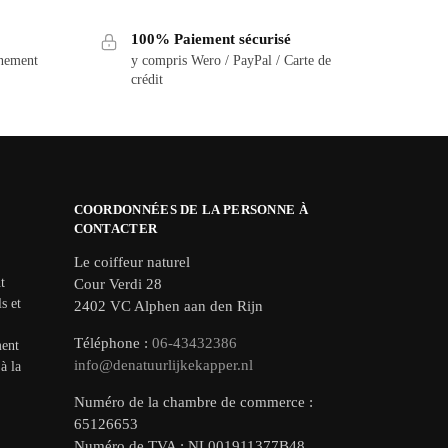
100% Paiement sécurisé
nnement
y compris Wero / PayPal / Carte de
crédit
COORDONNÉES DE LA PERSONNE À
CONTACTER
Le coiffeur naturel
t
Cour Verdi 28
s et
2402 VC Alphen aan den Rijn
Téléphone :
06-43432386
ment
info@denatuurlijkekapper.nl
à la
Numéro de la chambre de commerce :
65126653
Numéro de TVA : NL001911377B48