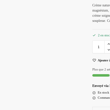
Crème nature
magnésium, h
crème soigne
souplesse. Co
2 en sto
Ajouter à
Plus que 2 art
Envoyé via
En stock 
Commandé