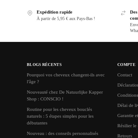
Expédition rapide
Des 
com
À partir de 5,95 € aux Pays-Bas !
Envo
Wha
BLOGS RÉCENTS
COMPTE
Pourquoi vos cheveux changent-ils avec
Contact
l'âge ?
Déclaratio
Nouveauté chez De Natuurlijke Kapper
Conditions
Shop : CONSCIO !
Délai de li
Routine pour les cheveux bouclés
Garantie e
naturels : 5 étapes simples pour les
débutantes
Résilier le 
Nouveau : des conseils personnalisés
Retours