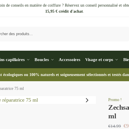
oin de conseils en matière de coiffure ? Réservez un conseil personnalisé et obt
15,95 € crédit d'achat
.
Recherche
ins capillaires
Boucles
Accessoires
Visage et corps
Bie
nt écologiques ou 100% naturels et soigneusement sélectionnés et testés dan
paratrice 75 ml
Promo !
Zechsa
ml
€
9
€
14.99