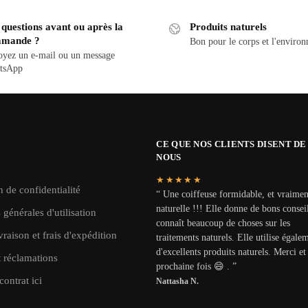
questions avant ou après la
Produits naturels
mande ?
Bon pour le corps et l'enviro
yez un e-mail ou un message
tsApp
CE QUE NOS CLIENTS DISENT DE
NOUS
★★★★★
n de confidentialité
“ Une coiffeuse formidable, et vraimen
naturelle !!! Elle donne de bons conseil
 générales d'utilisation
connaît beaucoup de choses sur les
vraison et frais d'expédition
traitements naturels. Elle utilise égale
d'excellents produits naturels. Merci et 
t réclamations
prochaine fois 😄 . ”
contrat ici
Nattasha N.