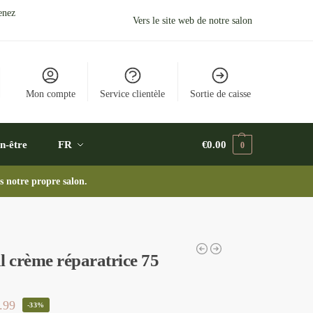
enez
Vers le site web de notre salon
Mon compte
Service clientèle
Sortie de caisse
n-être
FR
€
0.00
0
s notre propre salon.
l crème réparatrice 75
.99
-33%