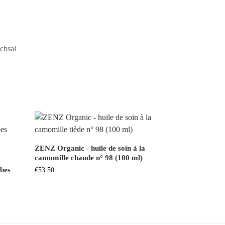
chsal
ZENZ Organic - huile de soin à la
camomille chaude n° 98 (100 ml)
rbes
€
53.50