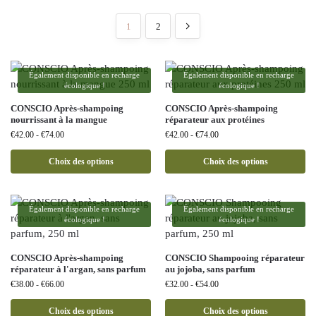
1
2
Également disponible en recharge
Également disponible en recharge
écologique !
écologique !
CONSCIO Après-shampoing
CONSCIO Après-shampoing
nourrissant à la mangue
réparateur aux protéines
€
42.00
-
€
74.00
€
42.00
-
€
74.00
Choix des options
Choix des options
Également disponible en recharge
Également disponible en recharge
écologique !
écologique !
CONSCIO Après-shampoing
CONSCIO Shampooing réparateur
réparateur à l'argan, sans parfum
au jojoba, sans parfum
€
38.00
-
€
66.00
€
32.00
-
€
54.00
Choix des options
Choix des options