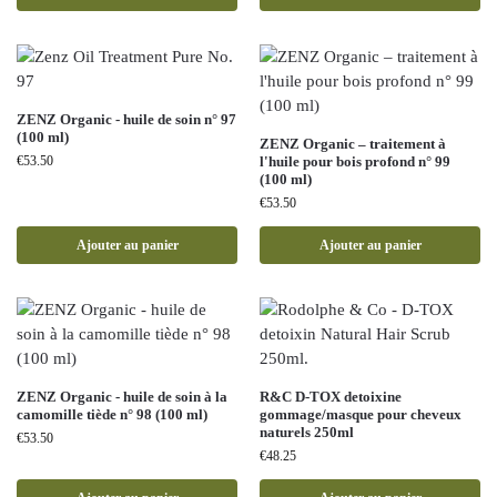
ZENZ Organic - huile de soin n° 97
(100 ml)
ZENZ Organic – traitement à
€
53.50
l'huile pour bois profond n° 99
(100 ml)
€
53.50
Ajouter au panier
Ajouter au panier
ZENZ Organic - huile de soin à la
R&C D-TOX detoixine
camomille tiède n° 98 (100 ml)
gommage/masque pour cheveux
naturels 250ml
€
53.50
€
48.25