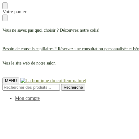
Aller
Aller
Votre panier
directement
directement
à
au
la
contenu
Vous ne savez pas quoi choisir ? Découvrez notre
colis
!
navigation
Besoin de conseils capillaires ? Réservez une consultation personnalisée et bé
Vers le site web de notre salon
MENU
Recherche
Recherche
pour :
Mon compte