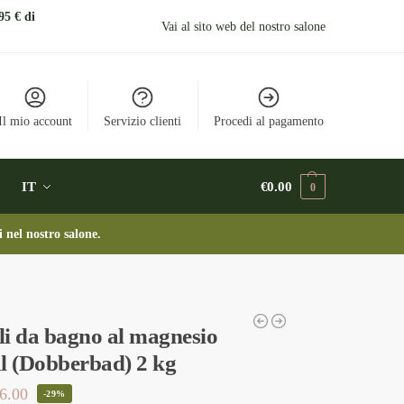
95 € di
Vai al sito web del nostro salone
Il mio account
Servizio clienti
Procedi al pagamento
IT
€
0.00
0
i nel nostro salone.
lli da bagno al magnesio
l (Dobberbad) 2 kg
6.00
-29%