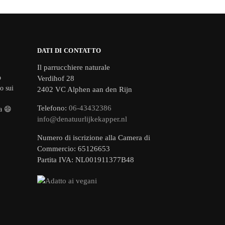
DATI DI CONTATTO
Il parrucchiere naturale
o
Verdihof 28
o sui
2402 VC Alphen aan den Rijn
Telefono:
06-43432386
ma 😄
info@denatuurlijkekapper.nl
Numero di iscrizione alla Camera di
Commercio: 65126653
Partita IVA: NL001911377B48