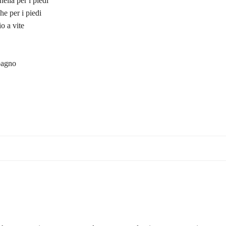
ella per i piedi
e per i piedi
o a vite
bagno