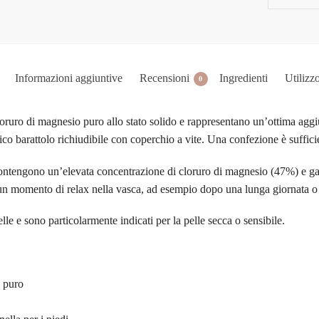
Informazioni aggiuntive
Recensioni
Ingredienti
Utilizz
0
oruro di magnesio puro allo stato solido e rappresentano un’ottima aggiun
ico barattolo richiudibile con coperchio a vite. Una confezione è suffic
contengono un’elevata concentrazione di cloruro di magnesio (47%) e gar
n momento di relax nella vasca, ad esempio dopo una lunga giornata o un
elle e sono particolarmente indicati per la pelle secca o sensibile.
o puro