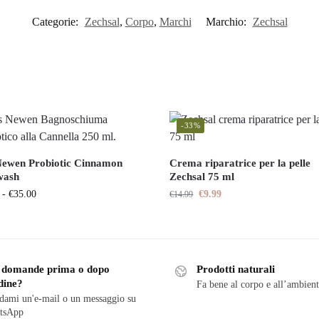
Categorie:
Zechsal
,
Corpo
,
Marchi
Marchio:
Zechsal
-33%
ewen Probiotic Cinnamon
Crema riparatrice per la pelle
wash
Zechsal 75 ml
-
€
35.00
€
9.99
€
14.99
 domande prima o dopo
Prodotti naturali
dine?
Fa bene al corpo e all’ambien
ami un'e-mail o un messaggio su
tsApp