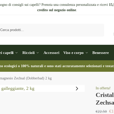
sogno di consigli sui capelli? Prenota una consulenza personalizzata e ricevi
15,
credito sul negozio online
.
Cerca
i capelli
Riccioli
Accessori
Viso e corpo
Benessere
no ecologici o 100% naturali e sono stati accuratamente selezionati e testat
l magnesio Zechsal (Dobberbad) 2 kg
In offerta!
Crista
Zechsa
€
1
€
22.50