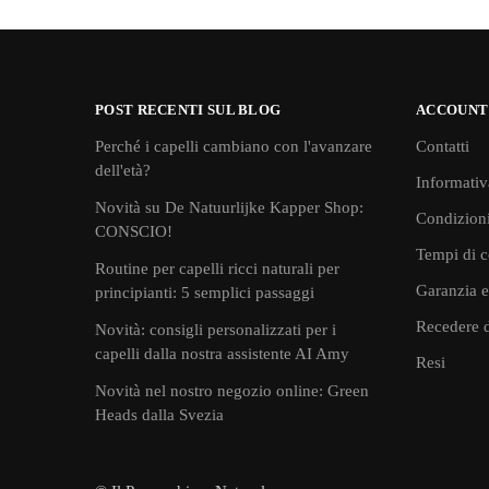
POST RECENTI SUL BLOG
ACCOUNT
Perché i capelli cambiano con l'avanzare
Contatti
dell'età?
Informativ
Novità su De Natuurlijke Kapper Shop:
Condizioni
CONSCIO!
Tempi di c
Routine per capelli ricci naturali per
Garanzia e
principianti: 5 semplici passaggi
Recedere d
Novità: consigli personalizzati per i
capelli dalla nostra assistente AI Amy
Resi
Novità nel nostro negozio online: Green
Heads dalla Svezia