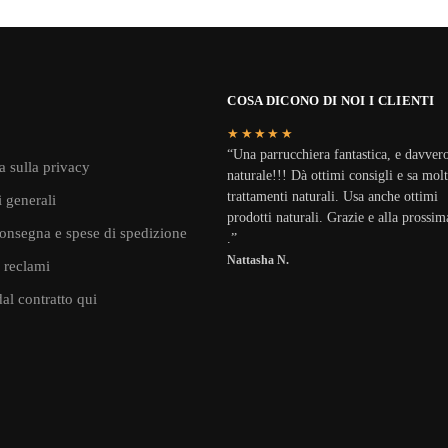
COSA DICONO DI NOI I CLIENTI
★★★★★
“Una parrucchiera fantastica, e davver
a sulla privacy
naturale!!! Dà ottimi consigli e sa molt
trattamenti naturali. Usa anche ottimi
 generali
prodotti naturali. Grazie e alla prossi
onsegna e spese di spedizione
.”
Nattasha N.
 reclami
al contratto qui