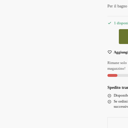
Per il bagno 
1 disponi
Aggiungil
Rimane solo 1
magazzino!
Spedito tr
Disponib
Se ordini
successiv