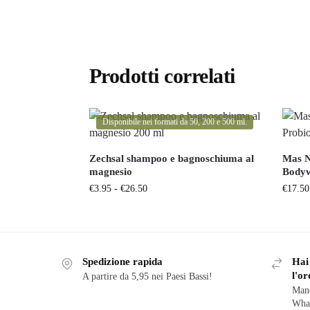
Prodotti correlati
Disponibile nei formati da 50, 200 e 500 ml.
Zechsal shampoo e bagnoschiuma al
Mas N
magnesio
Body
€
3.95
-
€
26.50
€
17.50
Spedizione rapida
Hai
l'or
A partire da 5,95 nei Paesi Bassi!
Mand
Wha