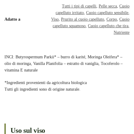
Tutti i tipi di capelli
,
Pelle secca
,
Cuoio
capelluto irritato
,
Cuoio capelluto sensibile
,
Adatto a
Viso
,
Prurito al cuoio capelluto
,
Corpo
,
Cuoio
capelluto squamoso
,
Cuoio capelluto che tira
,
Nutriente
INCI: Butyrospermum Parkii* – burro di karité, Moringa Oleifera* –
olio di moringa, Vanilla Planifolia – estratto di vaniglia, Tocoferolo –
vitamina E naturale
*Ingredienti provenienti da agricoltura biologica
Tutti gli ingredienti sono di origine naturale.
Uso sul viso