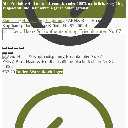
Alle Produkte sind umweltfreundlich oder 100% natürlich. Sorgfältig
ausgewählt und in unserem eigenen Salon getestet.
Startseite
/
Haarpflege
/
Entgiftung
/
ZENZ Bio - Haar- &
Kopfhautspülung frische Kräuter Nr. 87 200ml
ZENZ Bio - Haar- & Kopfhautspülung frische Kräuter Nr. 87
€
0.00
0
200ml
€
32.20
In den Warenkorb legen