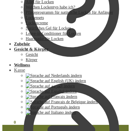
Alles für Locken
Welchen Lockentyp habe ich?
Pflegeprogramm für natürliche Locken für Anfänger
Lockensets
Lockencreme
Natürliches Gel für Locken
Leave-in-Conditioner für Locken
Haarmaske für Locken
Zubehör
Gesicht & Körper
Gesicht
Körper
Wellness
Kasse
€
0.00
0