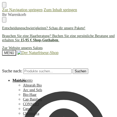
Zur Navigation springen
Zum Inhalt springen
Ihr Warenkorb
Entscheidungsschwierigkeiten? Schau dir unsere
Pakete
!
Brauchen Sie eine Haarberatung? Buchen Sie eine persönliche Beratung und
erhalten Sie
15,95 € Shop-Guthaben
.
Zur Website unseres Salons
MENÜ
Suche nach:
Suche nach:
Suchen
Suchen
Mein Konto
Marken
Altearah Bio
Arc und Sels
Bio-Haar
Cap Bambou
CONSCIO
Cœurl
Chromalya