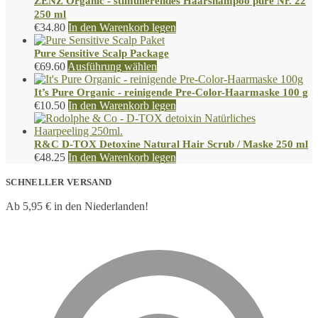
ZENZ Organic - stimulierendes Haarshampoo pure Nr. 22
250 ml
€
34.80
In den Warenkorb legen
Pure Sensitive Scalp Package
€
69.60
Ausführung wählen
It’s Pure Organic - reinigende Pre-Color-Haarmaske 100 g
€
10.50
In den Warenkorb legen
R&C D-TOX Detoxine Natural Hair Scrub / Maske 250 ml
€
48.25
In den Warenkorb legen
SCHNELLER VERSAND
Ab 5,95 € in den Niederlanden!