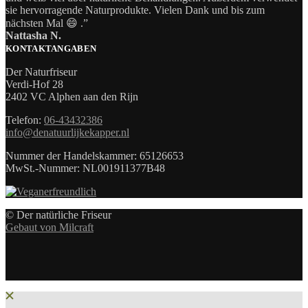
sie hervorragende Naturprodukte. Vielen Dank und bis zum
nächsten Mal 😄 .”
Nattasha N.
KONTAKTANGABEN
Der Naturfriseur
Verdi-Hof 28
2402 VC Alphen aan den Rijn
Telefon:
06-43432386
info@denatuurlijkekapper.nl
Nummer der Handelskammer: 65126653
MwSt.-Nummer: NL001911377B48
© Der natürliche Friseur
Gebaut von Milcraft