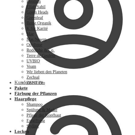
Denman
Eliah Sahil
Green Heads
Greenleaf
Reine Organik
K für Karité
Mae
Mas Newen
Odylique
Rodolphe & Co.
Terre de Couleur
UVBIO
Voam
Wir lieben den Planeten
Zechsal
Kundenservice
ZENZ Bio
Pakete
Färbung der Pflanzen
Haarpflege
Shampoo
Spülung & Maske
Pflege der Kopfhaut
Entgiftung
Styling
Locken