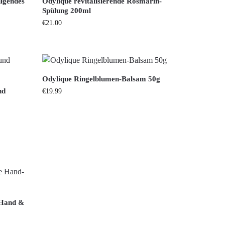
igendes
Odylique revitalisierende Rosmarin-
Spülung 200ml
€
21.00
Odylique Ringelblumen-Balsam 50g
nd
€
19.99
 Hand &