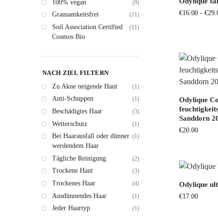
Odylique sa
100% vegan
(9)
€
16.00
-
€
29.
Grausamkeitsfrei
(11)
Soil Association Certified
(11)
Cosmos Bio
NACH ZIEL FILTERN
Zu Akne neigende Haut
(1)
Anti-Schuppen
(1)
Odylique Co
feuchtigkei
Beschädigtes Haar
(3)
Sanddorn 2
Wetterschutz
(1)
€
20.00
Bei Haarausfall oder dünner
(1)
werdendem Haar
Tägliche Reinigung
(2)
Trockene Haut
(3)
Trockenes Haar
(4)
Odylique ul
Ausdünnendes Haar
(1)
€
17.00
Jeder Haartyp
(1)