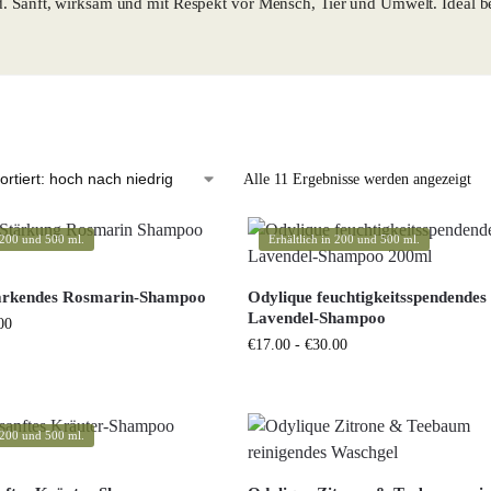
d. Sanft, wirksam und mit Respekt vor Mensch, Tier und Umwelt. Ideal 
Alle 11 Ergebnisse werden angezeigt
n 200 und 500 ml.
Erhältlich in 200 und 500 ml.
tärkendes Rosmarin-Shampoo
Odylique feuchtigkeitsspendendes
Lavendel-Shampoo
00
€
17.00
-
€
30.00
n 200 und 500 ml.