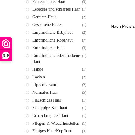
Feines/dünnes Haar
(3)
Lebloses und schlaffes Haar
(1)
Gereizte Haut
(2)
Gespaltene Enden
(1)
Empfindliche Babyhaut
(2)
Empfindliche Kopfhaut
(7)
Empfindliche Haut
(3)
9,9
Empfindliche oder trockene
(1)
Haut
Hände
(1)
Locken
(2)
Lippenbalsam
(2)
Normales Haar
(5)
Flauschiges Haar
(1)
Schuppige Kopfhaut
(1)
Erfrischung der Haut
(1)
Pflegen & Wiederherstellen
(1)
Fettiges Haar/Kopfhaut
(3)