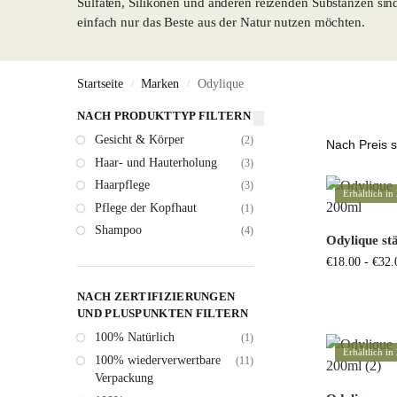
Sulfaten, Silikonen und anderen reizenden Substanzen sin
einfach nur das Beste aus der Natur nutzen möchten.
Startseite
Marken
Odylique
/
/
NACH PRODUKTTYP FILTERN
Gesicht & Körper
(2)
Haar- und Hauterholung
(3)
Haarpflege
(3)
Erhältlich i
Pflege der Kopfhaut
(1)
Shampoo
(4)
Odylique s
€
18.00
-
€
32.
NACH ZERTIFIZIERUNGEN
UND PLUSPUNKTEN FILTERN
100% Natürlich
(1)
Erhältlich i
100% wiederverwertbare
(11)
Verpackung