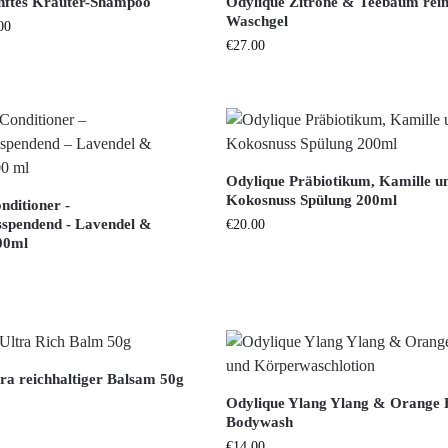
nftes Kräuter-Shampoo
Odylique Zitrone & Teebaum rein
Waschgel
00
€
27.00
Odylique Präbiotikum, Kamille u
Kokosnuss Spülung 200ml
nditioner -
tsspendend - Lavendel &
€
20.00
00ml
tra reichhaltiger Balsam 50g
Odylique Ylang Ylang & Orange
Bodywash
€
14.00