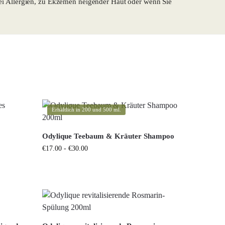
bei Allergien, zu Ekzemen neigender Haut oder wenn Sie
Erhältlich in 200 und 500 ml.
Odylique Teebaum & Kräuter Shampoo
€
17.00
-
€
30.00