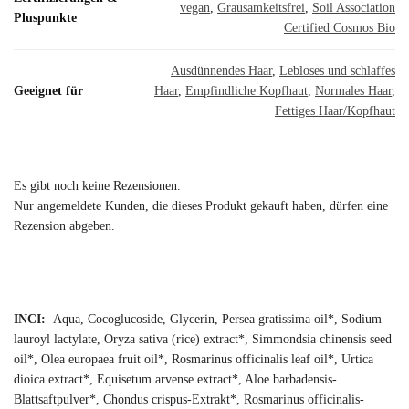
vegan
,
Grausamkeitsfrei
,
Soil Association
Pluspunkte
Certified Cosmos Bio
Ausdünnendes Haar
,
Lebloses und schlaffes
Geeignet für
Haar
,
Empfindliche Kopfhaut
,
Normales Haar
,
Fettiges Haar/Kopfhaut
Es gibt noch keine Rezensionen.
Nur angemeldete Kunden, die dieses Produkt gekauft haben, dürfen eine
Rezension abgeben.
INCI:
Aqua, Cocoglucoside, Glycerin, Persea gratissima oil*, Sodium
lauroyl lactylate, Oryza sativa (rice) extract*, Simmondsia chinensis seed
oil*, Olea europaea fruit oil*, Rosmarinus officinalis leaf oil*, Urtica
dioica extract*, Equisetum arvense extract*, Aloe barbadensis-
Blattsaftpulver*, Chondus crispus-Extrakt*, Rosmarinus officinalis-