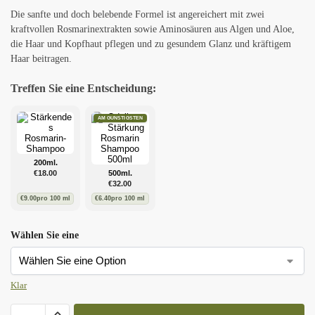
Die sanfte und doch belebende Formel ist angereichert mit zwei
kraftvollen Rosmarinextrakten sowie Aminosäuren aus Algen und Aloe,
die Haar und Kopfhaut pflegen und zu gesundem Glanz und kräftigem
Haar beitragen.
Treffen Sie eine Entscheidung:
AM GÜNSTIGSTEN
200ml.
€
18.00
500ml.
€
32.00
€
9.00
pro 100 ml
€
6.40
pro 100 ml
Wählen Sie eine
Klar