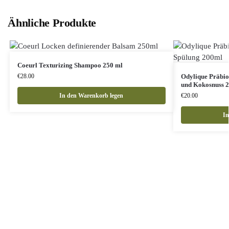
Ähnliche Produkte
Coeurl Texturizing Shampoo 250 ml
€
28.00
Odylique Präbio
und Kokosnuss 
In den Warenkorb legen
€
20.00
In