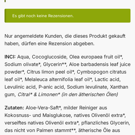
Es gibt noch keine Rezensionen.
Nur angemeldete Kunden, die dieses Produkt gekauft
haben, dürfen eine Rezension abgeben.
INCI:
Aqua, Cocoglucoside, Olea europaea fruit oil*,
Sodium olivate*, Glycerin**, Aloe barbadensis leaf juice
powder*, Citrus limon peel oil*, Cymbopogon citratus
leaf oil*, Melaleuca alternifolia leaf oil*, Lactic acid,
Levulinic acid, P-anic acid, Sodium levulinate, Xanthan
gum,
Citral* & Limonen* (in den ätherischen Ölen)
Zutaten:
Aloe-Vera-Saft*, milder Reiniger aus
Kokosnuss- und Maisglukose, natives Olivenöl extra*,
verseiftes natives Olivenöl extra*, pflanzliches Glycerin,
das nicht von Palmen stammt**, ätherische Öle aus