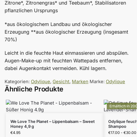
Zitrone*, Zitronengras* und Teebaum*, Stabilisatoren
pflanzlichen Ursprungs
*aus ökologischem Landbau und ökologischer
Erzeugung **aus ökologischer Erzeugung (insgesamt
70%)
Leicht in die feuchte Haut einmassieren und abspülen.
Augen-Make-up mit feuchten Wattepads entfernen,
dabei Augenkontakt vermeiden. Kühl lagern.
Kategorien:
Odylique
,
Gesicht
,
Marken
Marke:
Odylique
Ähnliche Produkte
Erhältlich in 20
We Love The Planet – Lippenbalsam – Sweet
Odylique feuc
Honey 4,9 g
Shampoo
€
4.95
€
17.00
-
€
30.00