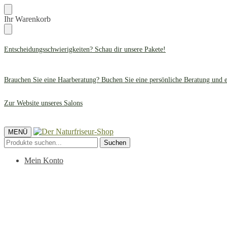
Zur
Zum
Ihr Warenkorb
Navigation
Inhalt
springen
springen
Entscheidungsschwierigkeiten? Schau dir unsere
Pakete
!
Brauchen Sie eine Haarberatung? Buchen Sie eine persönliche Beratung und 
Zur Website unseres Salons
MENÜ
Suche
Suchen
nach:
Mein Konto