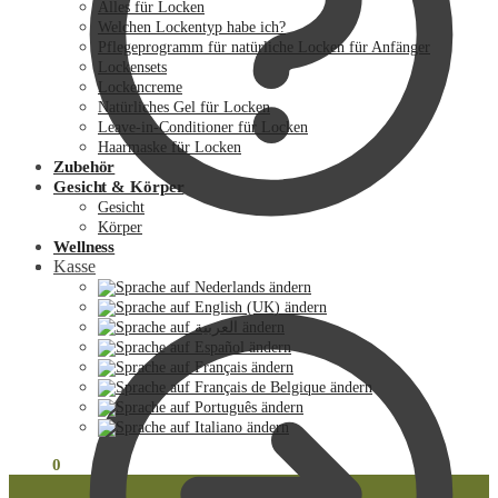
Alles für Locken
Welchen Lockentyp habe ich?
Pflegeprogramm für natürliche Locken für Anfänger
Lockensets
Lockencreme
Natürliches Gel für Locken
Leave-in-Conditioner für Locken
Haarmaske für Locken
Zubehör
Gesicht & Körper
Gesicht
Körper
Wellness
Kasse
€
0.00
0