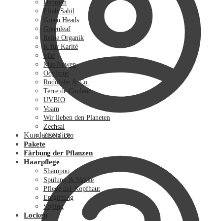
Denman
Eliah Sahil
Green Heads
Greenleaf
Reine Organik
K für Karité
Mae
Mas Newen
Odylique
Rodolphe & Co.
Terre de Couleur
UVBIO
Voam
Wir lieben den Planeten
Zechsal
Kundenservice
ZENZ Bio
Pakete
Färbung der Pflanzen
Haarpflege
Shampoo
Spülung & Maske
Pflege der Kopfhaut
Entgiftung
Styling
Locken