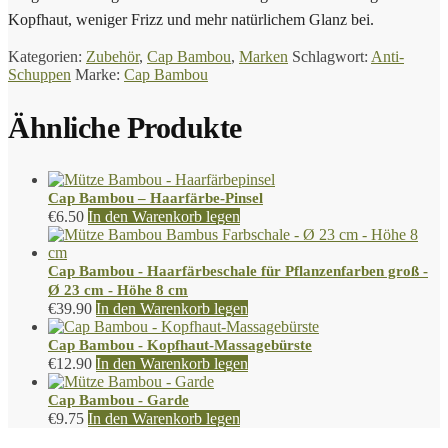
Kopfhaut, weniger Frizz und mehr natürlichem Glanz bei.
Kategorien:
Zubehör
,
Cap Bambou
,
Marken
Schlagwort:
Anti-
Schuppen
Marke:
Cap Bambou
Ähnliche Produkte
Cap Bambou – Haarfärbe-Pinsel
€
6.50
In den Warenkorb legen
Cap Bambou - Haarfärbeschale für Pflanzenfarben groß -
Ø 23 cm - Höhe 8 cm
€
39.90
In den Warenkorb legen
Cap Bambou - Kopfhaut-Massagebürste
€
12.90
In den Warenkorb legen
Cap Bambou - Garde
€
9.75
In den Warenkorb legen