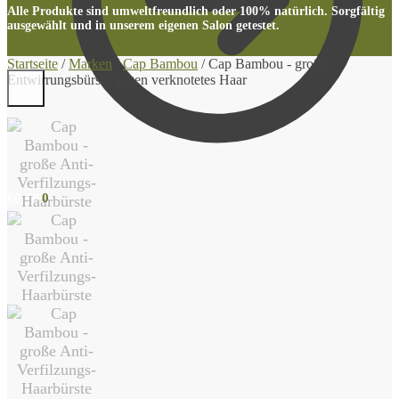
Alle Produkte sind umweltfreundlich oder 100% natürlich. Sorgfältig
ausgewählt und in unserem eigenen Salon getestet.
Startseite
/
Marken
/
Cap Bambou
/
Cap Bambou - große
Entwirrungsbürste gegen verknotetes Haar
€
0.00
0