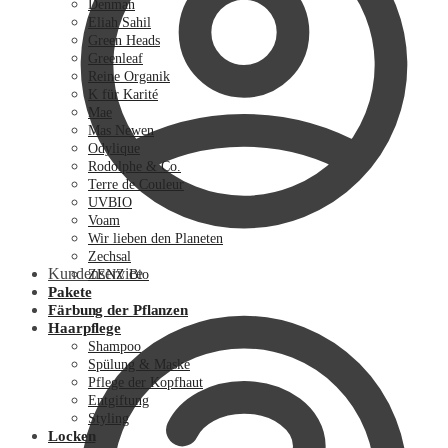
Denman
Eliah Sahil
Green Heads
Greenleaf
Reine Organik
K für Karité
Mae
Mas Newen
Odylique
Rodolphe & Co.
Terre de Couleur
UVBIO
Voam
Wir lieben den Planeten
Zechsal
Kundenservice
ZENZ Bio
Pakete
Färbung der Pflanzen
Haarpflege
Shampoo
Spülung & Maske
Pflege der Kopfhaut
Entgiftung
Styling
Locken