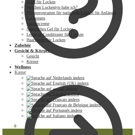
Alles für Locken
Welchen Lockentyp habe ich?
Pflegeprogramm für natürliche Locken für Anfänger
Lockensets
Lockencreme
Natürliches Gel für Locken
Leave-in-Conditioner für Locken
Haarmaske für Locken
Zubehör
Gesicht & Körper
Gesicht
Körper
Wellness
Kasse
€
0.00
0