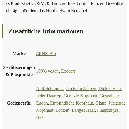
Das Produkt ist COSMOS Bio-zertifiziert durch Ecocert Greenlife
und trägt außerdem das Nordic Swan Ecolabel.
Zusätzliche Informationen
Marke
ZENZ Bio
Zertifizierungen
100% vegan
,
Ecocert
& Pluspunkte
Anti-Schuppen
,
Lockenmädchen
,
Dickes Haar
,
Jeder Haartyp
,
Gereizte Kopfhaut
,
Gespaltene
Geeignet für
Enden
,
Empfindliche Kopfhaut
,
Glanz
,
Juckende
Kopfhaut
,
Locken
,
Langes Haar
,
Flauschiges
Haar