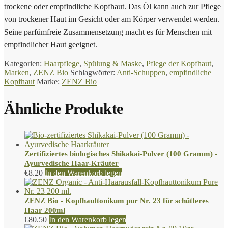
trockene oder empfindliche Kopfhaut. Das Öl kann auch zur Pflege
von trockener Haut im Gesicht oder am Körper verwendet werden.
Seine parfümfreie Zusammensetzung macht es für Menschen mit
empfindlicher Haut geeignet.
Kategorien:
Haarpflege
,
Spülung & Maske
,
Pflege der Kopfhaut
,
Marken
,
ZENZ Bio
Schlagwörter:
Anti-Schuppen
,
empfindliche
Kopfhaut
Marke:
ZENZ Bio
Ähnliche Produkte
Zertifiziertes biologisches Shikakai-Pulver (100 Gramm) -
Ayurvedische Haar-Kräuter
€
8.20
In den Warenkorb legen
ZENZ Bio - Kopfhauttonikum pur Nr. 23 für schütteres
Haar 200ml
€
80.50
In den Warenkorb legen