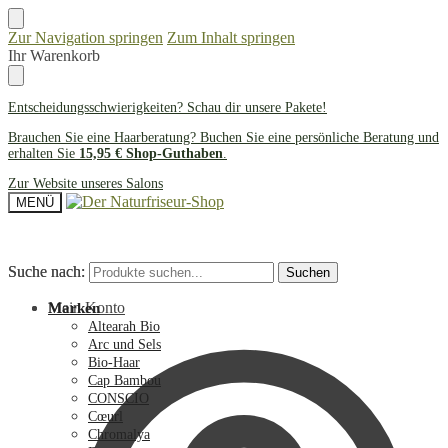
Zur Navigation springen
Zum Inhalt springen
Ihr Warenkorb
Entscheidungsschwierigkeiten? Schau dir unsere
Pakete
!
Brauchen Sie eine Haarberatung? Buchen Sie eine persönliche Beratung und
erhalten Sie
15,95 € Shop-Guthaben
.
Zur Website unseres Salons
MENÜ
Suche nach:
Suche nach:
Suchen
Suchen
Mein Konto
Marken
Altearah Bio
Arc und Sels
Bio-Haar
Cap Bambou
CONSCIO
Cœurl
Chromalya