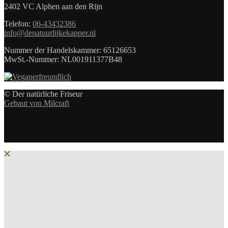
2402 VC Alphen aan den Rijn
Telefon:
06-43432386
info@denatuurlijkekapper.nl
Nummer der Handelskammer: 65126653
MwSt.-Nummer: NL001911377B48
© Der natürliche Friseur
Gebaut von Milcraft