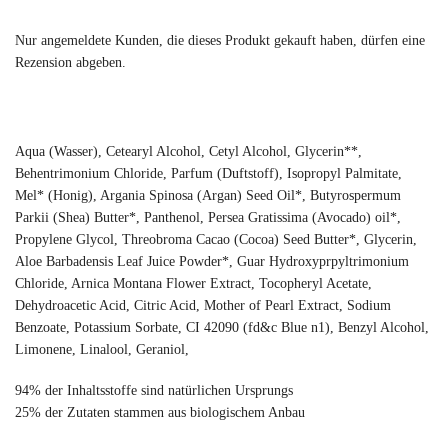
Nur angemeldete Kunden, die dieses Produkt gekauft haben, dürfen eine
Rezension abgeben.
Aqua (Wasser), Cetearyl Alcohol, Cetyl Alcohol, Glycerin**,
Behentrimonium Chloride, Parfum (Duftstoff), Isopropyl Palmitate,
Mel* (Honig), Argania Spinosa (Argan) Seed Oil*, Butyrospermum
Parkii (Shea) Butter*, Panthenol, Persea Gratissima (Avocado) oil*,
Propylene Glycol, Threobroma Cacao (Cocoa) Seed Butter*, Glycerin,
Aloe Barbadensis Leaf Juice Powder*, Guar Hydroxyprpyltrimonium
Chloride, Arnica Montana Flower Extract, Tocopheryl Acetate,
Dehydroacetic Acid, Citric Acid, Mother of Pearl Extract, Sodium
Benzoate, Potassium Sorbate, CI 42090 (fd&c Blue n1), Benzyl Alcohol,
Limonene, Linalool, Geraniol,
94% der Inhaltsstoffe sind natürlichen Ursprungs
25% der Zutaten stammen aus biologischem Anbau