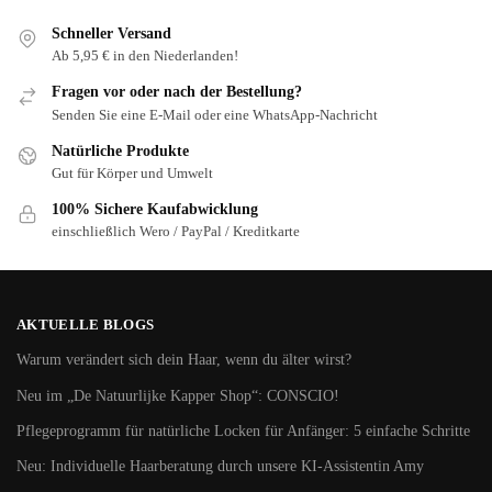
Schneller Versand
Ab 5,95 € in den Niederlanden!
Fragen vor oder nach der Bestellung?
Senden Sie eine E-Mail oder eine WhatsApp-Nachricht
Natürliche Produkte
Gut für Körper und Umwelt
100% Sichere Kaufabwicklung
einschließlich Wero / PayPal / Kreditkarte
AKTUELLE BLOGS
Warum verändert sich dein Haar, wenn du älter wirst?
Neu im „De Natuurlijke Kapper Shop“: CONSCIO!
Pflegeprogramm für natürliche Locken für Anfänger: 5 einfache Schritte
Neu: Individuelle Haarberatung durch unsere KI-Assistentin Amy