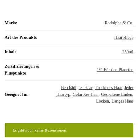
Marke
Rodolphe & Co.
Art des Produkts
Haarpflege
Inhalt
250ml
Zertifizierungen &
1% Für den Planeten
Pluspunkte
Beschädigtes Haar
,
Trockenes Haar
,
Jeder
Geeignet für
Haartyp
,
Gefärbtes Haar
,
Gespaltene Enden
,
Locken
,
Langes Haar
Es gibt noch keine Rezensionen.