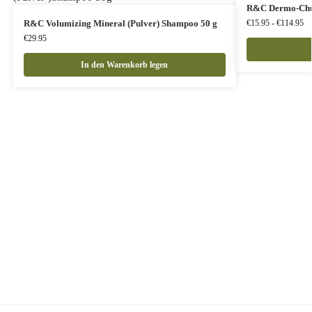
R&C Dermo-Chu
R&C Volumizing Mineral (Pulver) Shampoo 50 g
€
15.95
-
€
114.95
€
29.95
In den Warenkorb legen