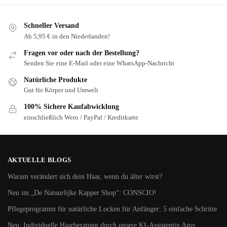
Schneller Versand
Ab 5,95 € in den Niederlanden!
Fragen vor oder nach der Bestellung?
Senden Sie eine E-Mail oder eine WhatsApp-Nachricht
Natürliche Produkte
Gut für Körper und Umwelt
100% Sichere Kaufabwicklung
einschließlich Wero / PayPal / Kreditkarte
AKTUELLE BLOGS
Warum verändert sich dein Haar, wenn du älter wirst?
Neu im „De Natuurlijke Kapper Shop“: CONSCIO!
Pflegeprogramm für natürliche Locken für Anfänger: 5 einfache Schritte
Neu: Individuelle Haarberatung durch unsere KI-Assistentin Amy