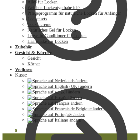
Alles für Locken
Welchen Lockentyp habe ich?
Pflegeprogramm für natürliche Locken für Anfänger
Lockensets
Lockencreme
Natürliches Gel für Locken
Leave-in-Conditioner für Locken
Haarmaske für Locken
Zubehör
Gesicht & Körper
Gesicht
Körper
Wellness
Kasse
€
0.00
0