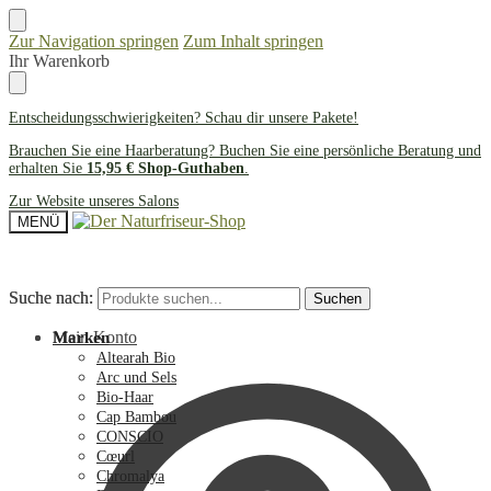
Zur Navigation springen
Zum Inhalt springen
Ihr Warenkorb
Entscheidungsschwierigkeiten? Schau dir unsere
Pakete
!
Brauchen Sie eine Haarberatung? Buchen Sie eine persönliche Beratung und
erhalten Sie
15,95 € Shop-Guthaben
.
Zur Website unseres Salons
MENÜ
Suche nach:
Suche nach:
Suchen
Suchen
Mein Konto
Marken
Altearah Bio
Arc und Sels
Bio-Haar
Cap Bambou
CONSCIO
Cœurl
Chromalya