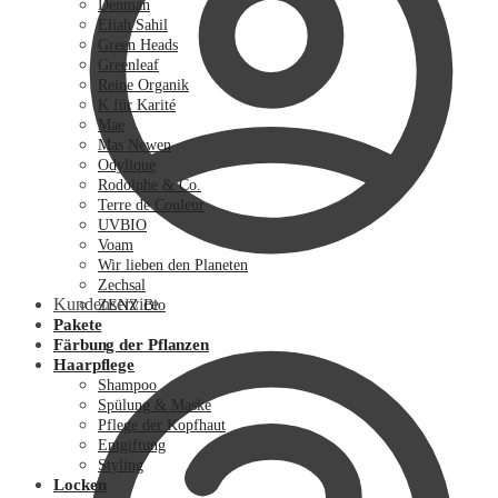
Denman
Eliah Sahil
Green Heads
Greenleaf
Reine Organik
K für Karité
Mae
Mas Newen
Odylique
Rodolphe & Co.
Terre de Couleur
UVBIO
Voam
Wir lieben den Planeten
Zechsal
Kundenservice
ZENZ Bio
Pakete
Färbung der Pflanzen
Haarpflege
Shampoo
Spülung & Maske
Pflege der Kopfhaut
Entgiftung
Styling
Locken