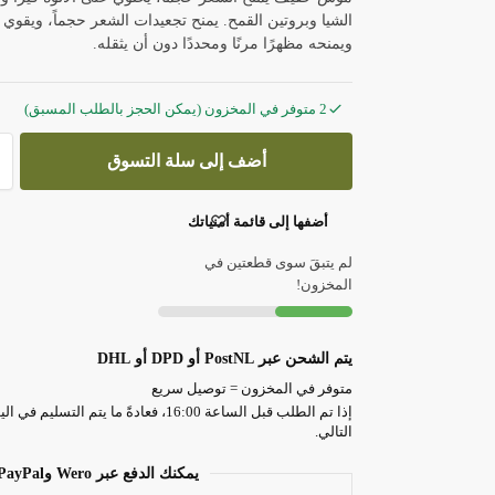
الشيا وبروتين القمح. يمنح تجعيدات الشعر حجماً، ويقوي ب
ويمنحه مظهرًا مرنًا ومحددًا دون أن يثقله.
2 متوفر في المخزون (يمكن الحجز بالطلب المسبق)
أضف إلى سلة التسوق
أضفها إلى قائمة أمنياتك
لم يتبقَ سوى قطعتين في
المخزون!
يتم الشحن عبر PostNL أو DPD أو DHL
متوفر في المخزون = توصيل سريع
إذا تم الطلب قبل الساعة 16:00، فعادةً ما يتم التسليم في 
التالي.
يمكنك الدفع عبر Wero وPayPal وبطاقات الائتمان وغيرها