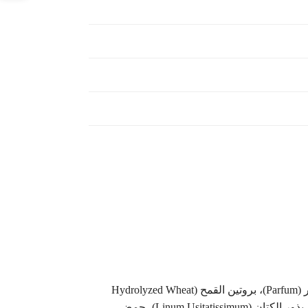
ماء (Aqua)، عصير أوراق الصبار (Aloe Barbadensis Leaf Juice)، الجلسرين، ديسيل غلوكوزيد، السوربيتول، البيتاين، العطور (Parfum)، بروتين القمح (Hydrolyzed Wheat
Protein)، زيت بذور الشيا (Salvia Hispanica Seed Oil)، الزيليتول، مستخلص ثمار الفلفل (Capsicum Frutescens)، مستخلص بذور الكتان (Linum Usitatissimum)، حمض