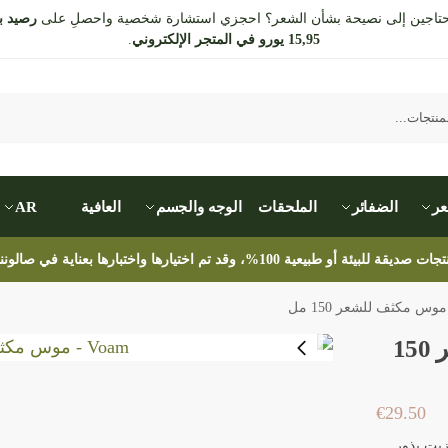
تاجين إلى نصيحة بشأن الشعر؟ احجزي استشارة شخصية واحصلِ على
رصيد ب
15,95 يورو في المتجر الإلكتروني
.
عر
الضفائر
الملحقات
الوجه والجسم
العافية
AR
بيئة أو طبيعية 100%، وقد تم اختيارها واختبارها بعناية في صالوننا الخاص.
Voam – موس مكثف للشعر 150
€
29.50
زيت بذور