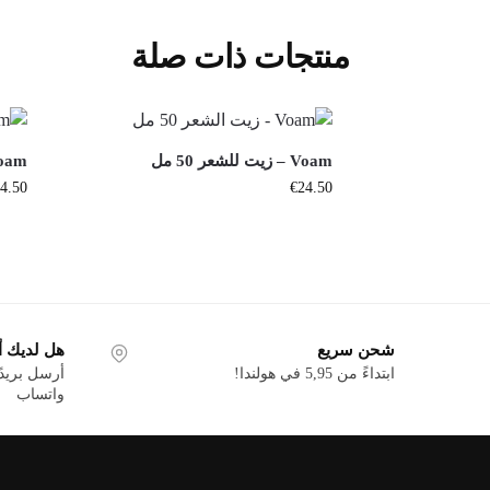
منتجات ذات صلة
Voam – زيت للشعر 50 مل
Voam – كريم تصفيف ا
4.50
€
24.50
شحن سريع
هل لديك أ
ابتداءً من 5,95 في هولندا!
أرسل بريدًا
واتساب