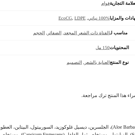
علامة التجارية
فوام
ادات والمزايا
100% نباتي
,
LDPE
,
EcoCG
مناسب لـ
الفتاة ذات الشعر المجعد
,
الضفائر
,
الحجم
المحتويات
150 مل
نوع المنتج
العناية بالشعر
,
التصميم
اء هذا المنتج ترك مراجعة.