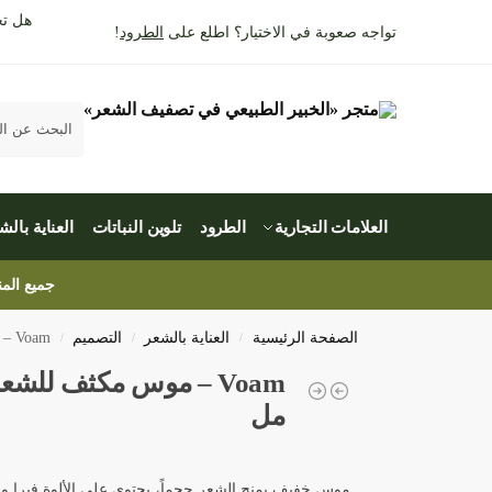
هل تح
تواجه صعوبة في الاختيار؟ اطلع على
الطرود
!
بحث
العلامات التجارية
الطرود
تلوين النباتات
العناية بالش
جميع المنتجات صديقة لل
الصفحة الرئيسية
العناية بالشعر
التصميم
Voam – موس مكثف للشعر 150 مل
/
/
/
مل
موس خفيف يمنح الشعر حجماً، يحتوي على الألوة فيرا و