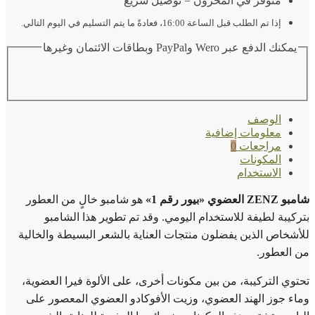
متوفر في المخزون = توصيل سريع
إذا تم الطلب قبل الساعة 16:00، فعادةً ما يتم التسليم في اليوم التالي.
يمكنك الدفع عبر Wero وPayPal وبطاقات الائتمان وغيرها
الوصف
معلومات إضافية
مراجعات
0
المكونات
الاستخدام
شامبو ZENZ العضوي «بيور رقم 1»
هو شامبو خالٍ من العطور
بتركيبة لطيفة للاستخدام اليومي. وقد تم تطوير هذا الشامبو
للأشخاص الذين يفضلون منتجات العناية بالشعر البسيطة والخالية
من العطور.
تحتوي التركيبة، من بين مكونات أخرى، على الألوة فيرا العضوية،
وماء جوز الهند العضوي، وزيت الأفوكادو العضوي المعصور على