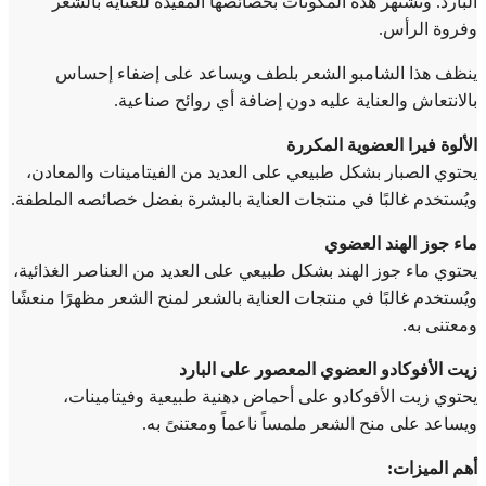
البارد. وتشتهر هذه المكونات بخصائصها المفيدة للعناية بالشعر
وفروة الرأس.
ينظف هذا الشامبو الشعر بلطف ويساعد على إضفاء إحساس
بالانتعاش والعناية عليه دون إضافة أي روائح صناعية.
الألوة فيرا العضوية المكررة
يحتوي الصبار بشكل طبيعي على العديد من الفيتامينات والمعادن،
ويُستخدم غالبًا في منتجات العناية بالبشرة بفضل خصائصه الملطفة.
ماء جوز الهند العضوي
يحتوي ماء جوز الهند بشكل طبيعي على العديد من العناصر الغذائية،
ويُستخدم غالبًا في منتجات العناية بالشعر لمنح الشعر مظهرًا منعشًا
ومعتنى به.
زيت الأفوكادو العضوي المعصور على البارد
يحتوي زيت الأفوكادو على أحماض دهنية طبيعية وفيتامينات،
ويساعد على منح الشعر ملمساً ناعماً ومعتنىً به.
أهم الميزات: