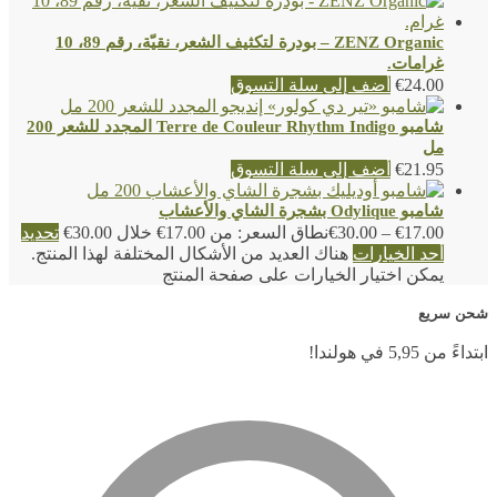
ZENZ Organic – بودرة لتكثيف الشعر، نقيّة، رقم 89، 10
غرامات.
24.00
€
أضف إلى سلة التسوق
شامبو Terre de Couleur Rhythm Indigo المجدد للشعر 200
مل
21.95
€
أضف إلى سلة التسوق
شامبو Odylique بشجرة الشاي والأعشاب
17.00
€
–
30.00
€
نطاق السعر: من ⁦€17.00⁩ خلال ⁦€30.00⁩
تحديد
أحد الخيارات
هناك العديد من الأشكال المختلفة لهذا المنتج.
يمكن اختيار الخيارات على صفحة المنتج
شحن سريع
ابتداءً من 5,95 في هولندا!