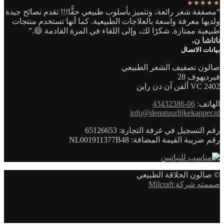
★★★★★
“مصففة شعر رائعة، وتتميز بأسلوب طبيعي حقًّا!!! تقدم نصائح جيدة
ولديها معرفة واسعة بالعلاجات الطبيعية. كما أنها تستخدم منتجات
طبيعية ممتازة. شكرًا لك، وإلى اللقاء في المرة القادمة 😄.”
ناتاشا ن.
بيانات الاتصال
صالون تصفيف الشعر الطبيعي
فيرديهوف 28
2402 VC ألفن آن دن راين
الهاتف:
06-43432386
info@denatuurlijkekapper.nl
رقم التسجيل في غرفة التجارة: 65126653
رقم ضريبة القيمة المضافة: NL001911377B48
© صالون الحلاقة الطبيعي
صممته شركة Milcraft