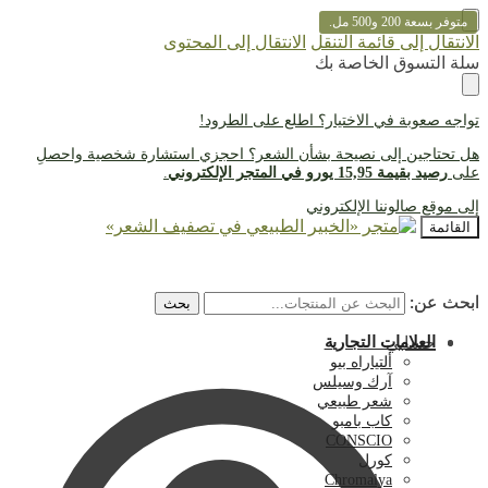
متوفر بسعة 200 و500 مل.
الانتقال إلى قائمة التنقل
الانتقال إلى المحتوى
سلة التسوق الخاصة بك
تواجه صعوبة في الاختيار؟ اطلع على
الطرود
!
هل تحتاجين إلى نصيحة بشأن الشعر؟ احجزي استشارة شخصية واحصلِ
على
رصيد بقيمة 15,95 يورو في المتجر الإلكتروني
.
إلى موقع صالوننا الإلكتروني
القائمة
ابحث عن:
ابحث عن:
بحث
بحث
حسابي
العلامات التجارية
ألتياراه بيو
آرك وسيلس
شعر طبيعي
كاب بامبو
CONSCIO
كورل
Chromalya