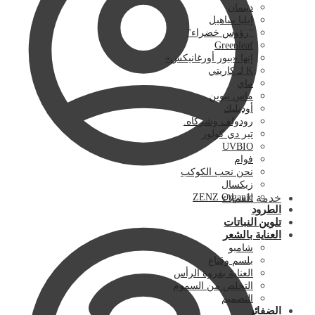
دينمان
إيليا ساهيل
"رؤوس خضراء"
Greenleaf
إنها «بيور أورغانيكس»
K لـ كاريتي
ماي
ماس نيوين
أوديليك
رودولف وشركاه.
تير دي كولور
UVBIO
فوام
نحن نحب الكوكب
زيكسال
خدمة العملاء
ZENZ Organic
الطرود
تلوين النباتات
العناية بالشعر
شامبو
بلسم وقناع
العناية بفروة الرأس
التخلص من السموم
التصميم
الضفائر