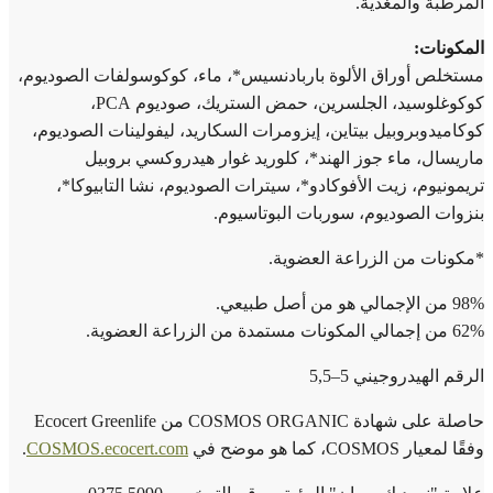
المرطبة والمغذية.
المكونات:
مستخلص أوراق الألوة باربادنسيس*، ماء، كوكوسولفات الصوديوم،
كوكوغلوسيد، الجلسرين، حمض الستريك، صوديوم PCA،
كوكاميدوبروبيل بيتاين، إيزومرات السكاريد، ليفولينات الصوديوم،
ماريسال، ماء جوز الهند*، كلوريد غوار هيدروكسي بروبيل
تريمونيوم، زيت الأفوكادو*، سيترات الصوديوم، نشا التابيوكا*،
بنزوات الصوديوم، سوربات البوتاسيوم.
*مكونات من الزراعة العضوية.
98% من الإجمالي هو من أصل طبيعي.
62% من إجمالي المكونات مستمدة من الزراعة العضوية.
الرقم الهيدروجيني 5–5,5
حاصلة على شهادة COSMOS ORGANIC من Ecocert Greenlife
وفقًا لمعيار COSMOS، كما هو موضح في
COSMOS.ecocert.com
.