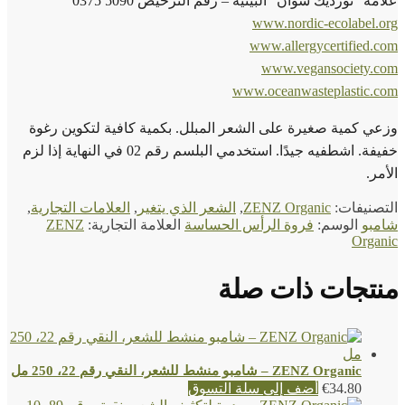
علامة "نورديك سوان" البيئية – رقم الترخيص 5090 0375
www.nordic-ecolabel.org
www.allergycertified.com
www.vegansociety.com
www.oceanwasteplastic.com
وزعي كمية صغيرة على الشعر المبلل. بكمية كافية لتكوين رغوة
خفيفة. اشطفيه جيدًا. استخدمي البلسم رقم 02 في النهاية إذا لزم
الأمر.
التصنيفات:
ZENZ Organic
,
الشعر الذي يتغير
,
العلامات التجارية
,
شامبو
الوسم:
فروة الرأس الحساسة
العلامة التجارية:
ZENZ
Organic
منتجات ذات صلة
ZENZ Organic – شامبو منشط للشعر، النقي رقم 22، 250 مل
34.80
€
أضف إلى سلة التسوق