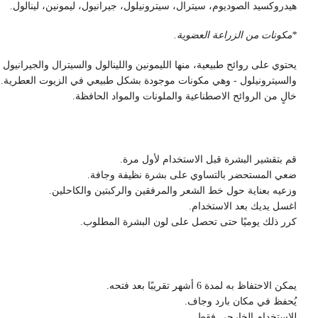
هيدروكسيد الصوديوم، سيترال، سيترونيلول، جيرانيول، ليمونين، لينالول.
*مكونات من الزراعة العضوية.
يحتوي على روائح طبيعية، منها الليمونين واللينالول والسيترال والجيرانيول
والسيترونيلول - وهي مكونات موجودة بشكل طبيعي في الزيوت العطرية.
خالٍ من الروائح الاصطناعية والملونات والمواد الحافظة.
قم بتقشير البشرة قبل الاستخدام لأول مرة.
ضعي المستحضر بالتساوي على بشرة نظيفة وجافة.
وزعيه بعناية حول خط الشعر والمرفقين والركبتين والكاحلين.
اغسل يديك بعد الاستخدام.
كرر ذلك يوميًا حتى تحصل على لون البشرة المطلوب.
يمكن الاحتفاظ به لمدة 6 أشهر تقريبًا بعد فتحه.
يُحفظ في مكان بارد وجاف.
للاستخدام الخارجي فقط.