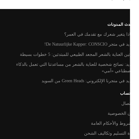
ث المدونات
ذا يتغير شعرك مع تقدمك في العمر؟
متجر De Natuurlijke Kapper: CONSCIO!
ن العناية بالشعر المجعد الطبيعي للمبتدئين: 5 خطوات بسيطة
د: نصائح شخصية للعناية بالشعر من مساعدتنا التي تعمل بالذكاء
اصطناعي «آمي»
في متجرنا الإلكتروني: Green Heads من السويد
حساب
تصال
ن الخصوصية
روط والأحكام العامة
 التسليم وتكاليف الشحن