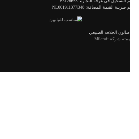
 التسجيل في غرفة التجارة: 65126653
ضريبة القيمة المضافة: NL001911377B48
الون الحلاقة الطبيعي
ه شركة Milcraft