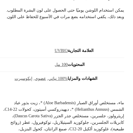
يمكن استخدام اللوشن يوميًا حتى الحصول على لون البشرة المطلوب.
وبعد ذلك، يكفي استخدامه بضع مرات في الأسبوع للحفاظ على اللون.
العلامة التجارية
UVBIO
المحتويات
100 مل
الشهادات والمزايا
100% نباتي
,
عضوي
,
إيكوسيرت
ماء، مستخلص أوراق الصبار (Aloe Barbadensis) *، زيت بذور عباد
الشمس (Helianthus Annuus) *، ديهيدروكسي أسيتون، كحولات C14-22،
إريثرولوز، جلسرين، مستخلص جذر الجزر (Daucus Carota Sativa)،
كابريلات الجلسرين، جلوكوزيد السيتيلاريل، توكوفيرول، عطر (روائح
طبيعية)، غلوكوزيد ألكيل C12-20، صمغ الزانثان، كحول البنزيل،