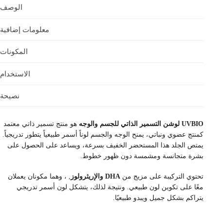
الوصف
معلومات إضافية
المكونات
الاستخدام
نصيحة
UVBIO لوشن التسمير الذاتي للجسم والوجه
هو منتج تسمير ذاتي معتمد
كمنتج عضوي ونباتي، يمنح الوجه والجسم لوناً أسمر طبيعياً يتطور تدريجياً.
يمتص الجلد هذا المستحضر الخفيف بسرعة، ويساعد على الحصول على
بشرة متجانسة ومشمسة دون ظهور خطوط.
تحتوي التركيبة على مزيج من
DHA والإريثرولوز
, ، وهما مكونان يعملان
معًا على تكوين لون طبيعي. ونتيجة لذلك، يتشكل لون أسمر تدريجي
يتراكم بشكل جميل ويبدو طبيعيًا.