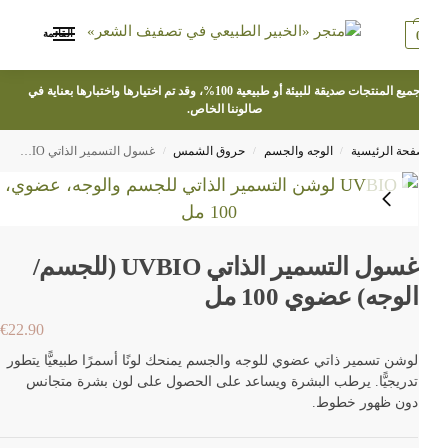
القائمة
جميع المنتجات صديقة للبيئة أو طبيعية 100%، وقد تم اختيارها واختبارها بعناية في
صالوننا الخاص.
فحة الرئيسية
الوجه والجسم
حروق الشمس
غسول التسمير الذاتي UVBIO (للجسم/الوجه) عضوي 100 مل
/
/
/
غسول التسمير الذاتي UVBIO (للجسم/
الوجه) عضوي 100 مل
€
22.90
لوشن تسمير ذاتي عضوي للوجه والجسم يمنحك لونًا أسمرًا طبيعيًّا يتطور
تدريجيًّا. يرطب البشرة ويساعد على الحصول على لون بشرة متجانس
دون ظهور خطوط.