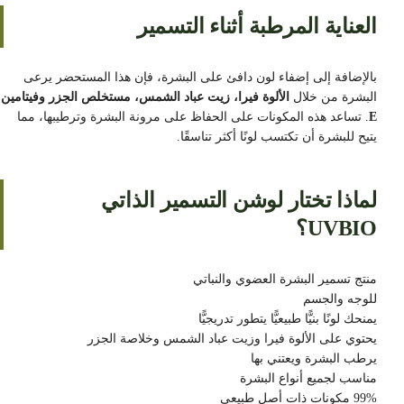
العناية المرطبة أثناء التسمير
بالإضافة إلى إضفاء لون دافئ على البشرة، فإن هذا المستحضر يرعى
البشرة من خلال
الألوة فيرا، زيت عباد الشمس، مستخلص الجزر وفيتامين
E
. تساعد هذه المكونات على الحفاظ على مرونة البشرة وترطيبها، مما
يتيح للبشرة أن تكتسب لونًا أكثر تناسقًا.
لماذا تختار لوشن التسمير الذاتي
UVBIO؟
منتج تسمير البشرة العضوي والنباتي
للوجه والجسم
يمنحك لونًا بنيًّا طبيعيًّا يتطور تدريجيًّا
يحتوي على الألوة فيرا وزيت عباد الشمس وخلاصة الجزر
يرطب البشرة ويعتني بها
مناسب لجميع أنواع البشرة
99% مكونات ذات أصل طبيعي