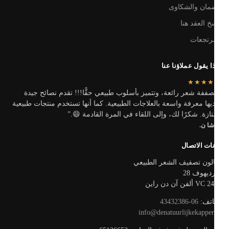
الضمان والشك
فسخ العقد 
المرتج
ماذا يقول عملاؤنا 
★★★
“مصففة شعر رائعة، وتتميز بأسلوب طبيعي حقًّا!!! تقدم نصائح ج
ولديها معرفة واسعة بالعلاجات الطبيعية. كما أنها تستخدم منتجات طبي
ممتازة. شكرًا لك، وإلى اللقاء في المرة القادمة 
ناتاشا
بيانات الات
صالون تصفيف الشعر الطب
فيرديهوف
2402 VC ألف
06-43432386
الها
info@denatuurlijkekapper